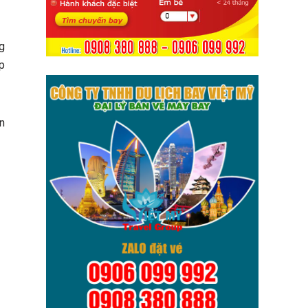
g
p
n