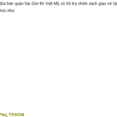
địa bàn quận Sài Gòn thì Việt Mỹ có hỗ trợ chính sách giao vé tậ
thức như:
 Phú, TP.HCM