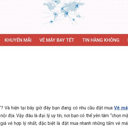
KHUYẾN MÃI
VÉ MÁY BAY TẾT
TIN HÀNG KHÔNG
? Và hiện tại bây giờ đây bạn đang có nhu cầu đặt mua
Vé má
ội địa. Vậy đâu là đại lý uy tín, nơi bạn có thể yên tâm “chọn m
 giá vé hợp lý nhất; đặc biệt là đặt mua nhanh những tấm vé má