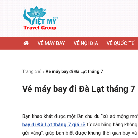
Chuyển
tới
nội
dung
VÉ MÁY BAY
VÉ NỘI ĐỊA
VÉ QUỐC TẾ
Trang chủ
»
Vé máy bay đi Đà Lạt tháng 7
Vé máy bay đi Đà Lạt tháng 7
Bạn khao khát được một lần chu du “xứ sở mộng mơ”
bay đi Đà Lạt tháng 7 giá rẻ
từ các hãng hàng không n
gửi vàng”, giúp bạn biết được khung thời gian bay và