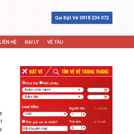
Gọi Đặt Vé 0918 234 072
LIÊN HỆ
ĐẠI LÝ
VÉ TÀU
y
ặt
y