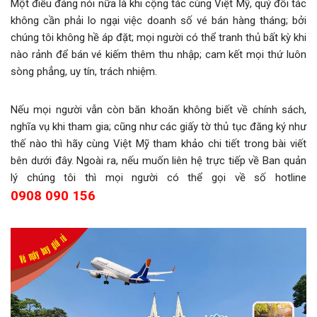
Một điều đáng nói nữa là khi cộng tác cùng Việt Mỹ, quý đối tác
không cần phải lo ngại việc doanh số vé bán hàng tháng; bởi
chúng tôi không hề áp đặt; mọi người có thể tranh thủ bất kỳ khi
nào rảnh để bán vé kiếm thêm thu nhập; cam kết mọi thứ luôn
sòng phẳng, uy tín, trách nhiệm.
Nếu mọi người vẫn còn băn khoăn không biết về chính sách,
nghĩa vụ khi tham gia; cũng như các giấy tờ thủ tục đăng ký như
thế nào thì hãy cùng Việt Mỹ tham khảo chi tiết trong bài viết
bên dưới đây. Ngoài ra, nếu muốn liên hệ trực tiếp về Ban quản
lý chúng tôi thì mọi người có thể gọi về số hotline
0908 090 156