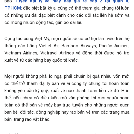
báo
Tuyển đại lý vé máy bay giá rẻ cấp 2 tại quận 4,
TPHCM
; đặc biệt bất kỳ ai cũng có thể tham gia, chúng tôi luôn
có những ưu đãi đặc biệt dành cho các đối tác liên hệ sớm và
có mong muốn cộng tác, gắn bó dài lâu.
Cộng tác cùng Việt Mỹ, mọi người sẽ có cơ hội làm việc trên hệ
thống các hãng Vietjet Air, Bamboo Airways, Pacific Airlines,
Vietnam Airlines, Vietravel Airlines và đồng thời được hỗ trợ
xuất vé từ các hãng bay quốc tế khác.
Mọi người không phải lo ngại phải chuẩn bị quá nhiều vốn mới
có thể trở thành đại lý bán vé vì công ty chúng tôi hoàn toàn
không yêu cầu ký quỹ, xuất vé nào thanh toán tiền vé đó. Hơn
thế, nếu chưa có điều kiện mở văn phòng thì mọi người hoàn
toàn có thể bán vé máy bay trực tuyến cho những người quen
bạn bè, đối tác, đồng nghiệp hay rao bán vé trên các trang mua
bán, trang rao vặt khác.