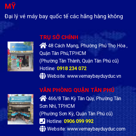
MỸ
Đại lý vé máy bay quốc tế các hãng hàng không
TRỤ SỞ CHÍNH
48 Cách Mạng, Phường Phú Thọ Hòa ,
Quận Tân Phú,TP.HCM
(Phường Tân Thành, Quận Tân Phú cũ)
Hotline:
0918 234 072
Website: www.vemaybayduyduc.vn
VĂN PHÒNG QUẬN TÂN PHÚ
466/8 Tân Kỳ Tân Qúy, Phường Tân
Sơn Nhì, TP.HCM
(Phường Sơn Kỳ, Quận Tân Phú cũ)
Hotline:
0906 099 992
Website: www.vemaybayduyduc.com