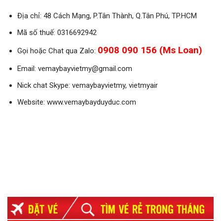
Địa chỉ: 48 Cách Mạng, P.Tân Thành, Q.Tân Phú, TP.HCM
Mã số thuế: 0316692942
0908 090 156 (Ms Loan)
Gọi hoặc Chat qua Zalo:
Email: vemaybayvietmy@gmail.com
Nick chat Skype: vemaybayvietmy, vietmyair
Website: www.vemaybayduyduc.com