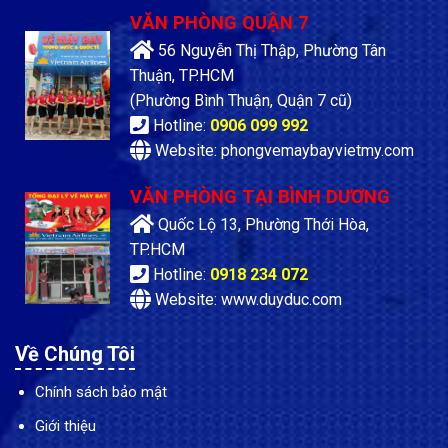
VĂN PHÒNG QUẬN 7
56 Nguyễn Thị Thập, Phường Tân
Thuận, TP.HCM
(Phường Bình Thuận, Quận 7 cũ)
Hotline:
0906 099 992
Website: phongvemaybayvietmy.com
VĂN PHÒNG TẠI BÌNH DƯƠNG
Quốc Lộ 13, Phường Thới Hòa,
TP.HCM
Hotline:
0918 234 072
Website: www.duyduc.com
Về Chúng Tôi
Chính sách bảo mật
Giới thiệu