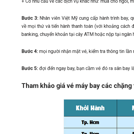
+ Có nhu cầu về các dịch vụ khác như: mua chỗ ngồi, 
Bước 3:
Nhân viên Việt Mỹ cung cấp hành trình bay, qu
về mọi thứ và tiến hành thanh toán (với khoảng cách 
banking, chuyển khoản tại cây ATM hoặc nộp tại ngân 
Bước 4:
mọi người nhận mặt vé, kiểm tra thông tin lần 
Bước 5:
đợi đến ngay bay, bạn cầm vé đó ra sân bay là
Tham khảo giá vé máy bay các chặng