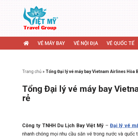
Chuyển
tới
nội
dung
VÉ MÁY BAY
VÉ NỘI ĐỊA
VÉ QUỐC TẾ
Trang chủ
»
Tổng Đại lý vé máy bay Vietnam Airlines Hòa B
Tổng Đại lý vé máy bay Vietna
rẻ
Công ty TNHH Du Lịch Bay Việt Mỹ
–
Đại lý vé m
nhanh chóng mọi nhu cầu săn vé trong nước và quốc tế