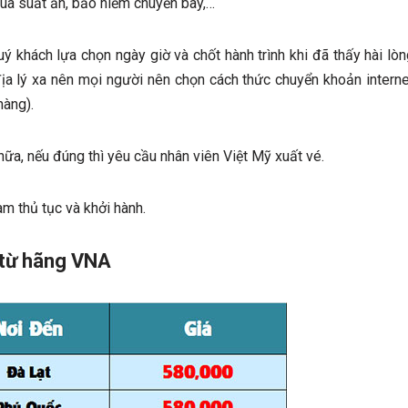
mua suất ăn, bảo hiểm chuyến bay,…
ý khách lựa chọn ngày giờ và chốt hành trình khi đã thấy hài lòn
địa lý xa nên mọi người nên chọn cách thức chuyển khoản interne
hàng).
nữa, nếu đúng thì yêu cầu nhân viên Việt Mỹ xuất vé.
m thủ tục và khởi hành.
 từ hãng VNA