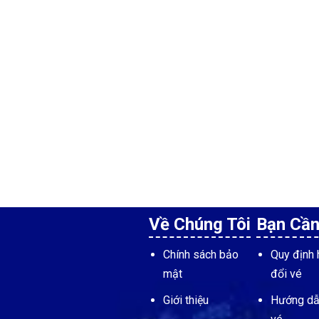
Về Chúng Tôi
Bạn Cần
Chính sách bảo
Quy định 
mật
đổi vé
Giới thiệu
Hướng dẫ