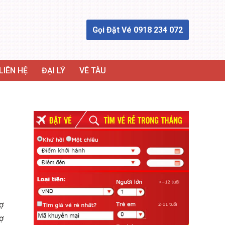
Gọi Đặt Vé 0918 234 072
LIÊN HỆ
ĐẠI LÝ
VÉ TÀU
rợ
ợ