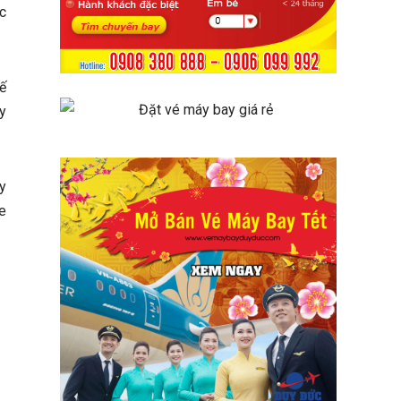
c
ế
y
y
e