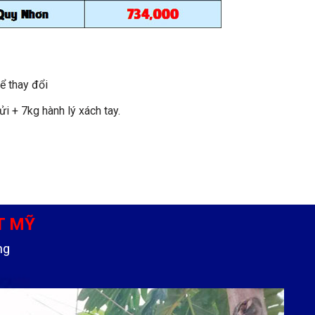
ể thay đổi
i + 7kg hành lý xách tay.
T MỸ
ng