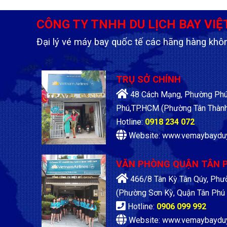
CÔNG TY TNHH DU LỊCH BAY VIỆ
Đại lý vé máy bay quốc tế các hãng hàng khô
TRỤ SỞ CHÍNH
48 Cách Mạng, Phường Phú 
Phú,TP.HCM
(Phường Tân Thành
Hotline:
0918 234 072
Website: www.vemaybaydu
VĂN PHÒNG QUẬN TÂN 
466/8 Tân Kỳ Tân Qúy, Phư
(Phường Sơn Kỳ, Quận Tân Phú 
Hotline:
0906 099 992
Website: www.vemaybaydu