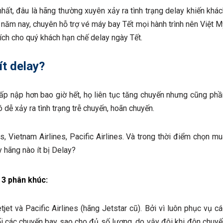
hất, đâu là hãng thường xuyên xảy ra tình trạng delay khiến khác
 năm nay, chuyên hỗ trợ vé máy bay Tết mọi hành trình nên Việt M
 ích cho quý khách hạn chế delay ngày Tết.
ít delay?
 tấp nập hơn bao giờ hết, họ liên tục tăng chuyến nhưng cũng phầ
ó dễ xảy ra tình trạng trễ chuyến, hoãn chuyến.
s, Vietnam Airlines, Pacific Airlines. Và trong thời điểm chọn m
 hãng nào ít bị Delay?
 3 phân khúc:
jet và Pacific Airlines (hãng Jetstar cũ). Bởi vì luôn phục vụ c
ối các chuyến bay sao cho đủ số lượng, do vậy đôi khi đôn chuyế