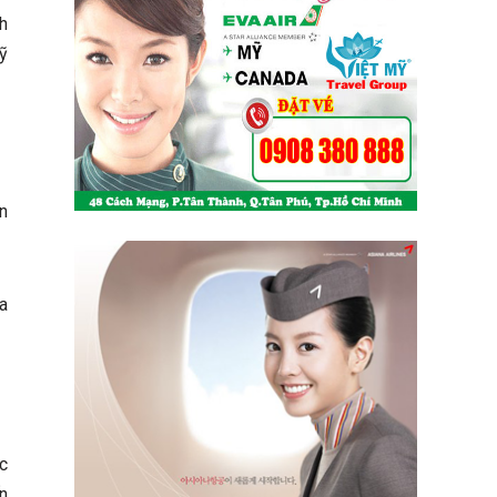
h
ỹ
n
ua
ác
n