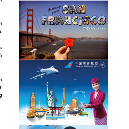
n
.
c
ờ
n
.
g