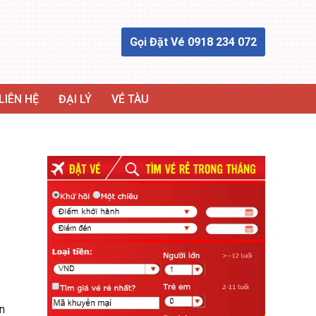
Gọi Đặt Vé 0918 234 072
LIÊN HỆ
ĐẠI LÝ
VÉ TÀU
n