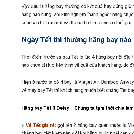
Vậy đâu là hãng bay thường có kết quả bay đúng giờ n
hàng nao núng. Với kinh nghiệm “hành nghề” hàng chục
cũng xin bật mí một vài thông tin liên quan có thể giúp
Ngày Tết thì thường hãng bay nào 
Thời điểm trước và sau Tết là lúc 4 hãng bay nội địa
nào chưa tải kịp tiến trình về quê của khách hàng, do đ
Hiện ở nước ta có 4 bay là Vietjet Air, Bamboo Airway
vé máy bay Tết thì khách hàng muốn biết chặng Tết bay
Hãng bay Tết ít Delay – Chúng ta tạm thời chia làm
+
Vé Tết giá rẻ:
gọi tên 2 hãng bay quen thuộc là Viet
chặng bay tiết kiệm nên đôi khi hãng buộc phải cân đ