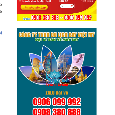
é
vé
ị