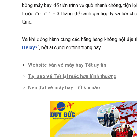
bằng máy bay để tiến trình về quê nhanh chóng, tiện 
trước đó từ 1 – 3 tháng để canh giá hợp lý và lựa chọ
tăng.
Và khi đồng hành cùng các hãng hàng không nội địa t
Delay?
“, bởi ai cũng sợ tình trạng này.
Website bán vé máy bay Tết uy tín
Tại sao vé Tết lại mắc hơn bình thường
Nên đặt vé máy bay Tết khi nào