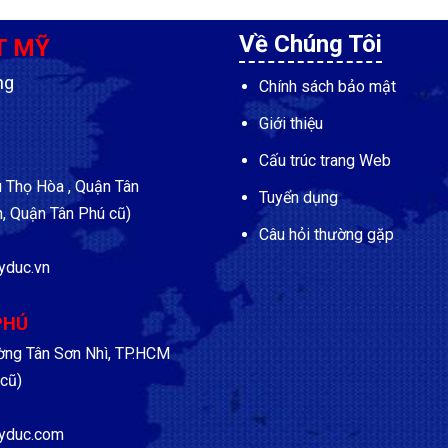
Về Chúng Tôi
T MỸ
ng
Chính sách bảo mật
Giới thiệu
Cấu trúc trang Web
Thọ Hòa , Quận Tân
Tuyển dụng
, Quận Tân Phú cũ)
Câu hỏi thường gặp
yduc.vn
PHÚ
ờng Tân Sơn Nhì, TP.HCM
cũ)
yduc.com