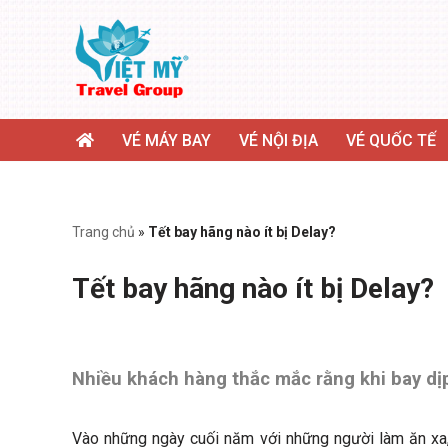
Chuyển
tới
nội
dung
VÉ MÁY BAY
VÉ NỘI ĐỊA
VÉ QUỐC TẾ
Trang chủ
»
Tết bay hãng nào ít bị Delay?
Tết bay hãng nào ít bị Delay?
Nhiều khách hàng thắc mắc rằng khi bay dịp
Vào những ngày cuối năm với những người làm ăn xa, 