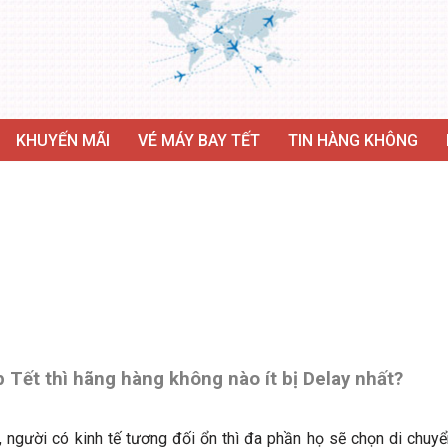
KHUYẾN MÃI
VÉ MÁY BAY TẾT
TIN HÀNG KHÔNG
 Tết thì hãng hàng không nào ít bị Delay nhất?
người có kinh tế tương đối ổn thì đa phần họ sẽ chọn di chuyể