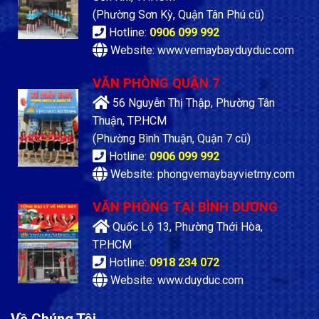
(Phường Sơn Kỳ, Quận Tân Phú cũ)
Hotline:
0906 099 992
Website: www.vemaybayduyduc.com
VĂN PHÒNG QUẬN 7
56 Nguyễn Thị Thập, Phường Tân
Thuận, TP.HCM
(Phường Bình Thuận, Quận 7 cũ)
Hotline:
0906 099 992
Website: phongvemaybayvietmy.com
VĂN PHÒNG TẠI BÌNH DƯƠNG
Quốc Lộ 13, Phường Thới Hòa,
TP.HCM
Hotline:
0918 234 072
Website: www.duyduc.com