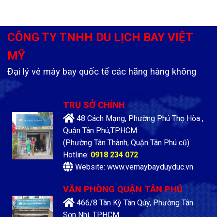
CÔNG TY TNHH DU LỊCH BAY VIỆT
MỸ
Đại lý vé máy bay quốc tế các hãng hàng không
TRỤ SỞ CHÍNH
48 Cách Mạng, Phường Phú Thọ Hòa ,
Quận Tân Phú,TP.HCM
(Phường Tân Thành, Quận Tân Phú cũ)
Hotline:
0918 234 072
Website: www.vemaybayduyduc.vn
VĂN PHÒNG QUẬN TÂN PHÚ
466/8 Tân Kỳ Tân Qúy, Phường Tân
Sơn Nhì, TP.HCM