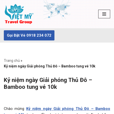
Chuyển
tới
nội
dung
Gọi Đặt Vé 0918 234 072
Trang chủ
»
Kỷ niệm ngày Giải phóng Thủ Đô – Bamboo tung vé 10k
Kỷ niệm ngày Giải phóng Thủ Đô –
Bamboo tung vé 10k
Chào mừng
Kỷ niệm ngày Giải phóng Thủ Đô – Bamboo