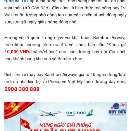
tung vé 10k
áp dụng đồng loạt toàn mạng bay nội địa do hãng
khai thác (trừ Côn Đảo), đây cũng là hình thức mà hãng bay Tre
Việt muốn tưởng nhớ công lao của các chiến sĩ anh dũng ngày
xưa, lưu giữ ngày giải phóng đáng nhớ.
Hướng về tổ quốc trong ngày vui khải hoàn, Bamboo Airways
triển khai chương trình ưu đãi vô cùng hấp dẫn “Đồng giá
10,000 VNĐ
/khách/chặng” cho các đường bay nội địa dành
cho khách hàng khi mua vé Bamboo Eco.
Rinh liền vé máy bay Bamboo Airways giá từ 10 ngàn đồng/lượt
mời cả nhà liên hệ về Phòng vé Việt Mỹ theo đường dây nóng
0908 380 888
.