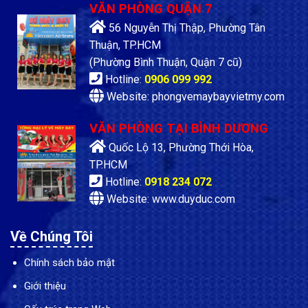
VĂN PHÒNG QUẬN 7
56 Nguyễn Thị Thập, Phường Tân
Thuận, TP.HCM
(Phường Bình Thuận, Quận 7 cũ)
Hotline:
0906 099 992
Website: phongvemaybayvietmy.com
VĂN PHÒNG TẠI BÌNH DƯƠNG
Quốc Lộ 13, Phường Thới Hòa,
TP.HCM
Hotline:
0918 234 072
Website: www.duyduc.com
Về Chúng Tôi
Chính sách bảo mật
Giới thiệu