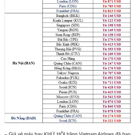
– Giá vé máy bay KHỨ HỒI hãng Vietnam Airlines đã bao