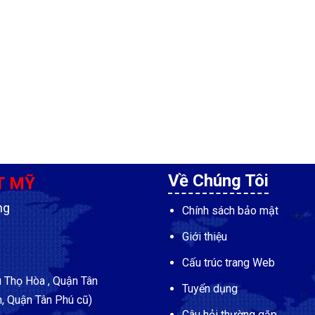
Về Chúng Tôi
T MỸ
ng
Chính sách bảo mật
Giới thiệu
Cấu trúc trang Web
Thọ Hòa , Quận Tân
Tuyển dụng
, Quận Tân Phú cũ)
Câu hỏi thường gặp