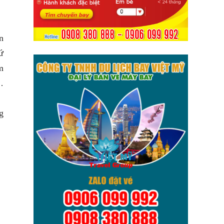
n
ứ
m
…
g