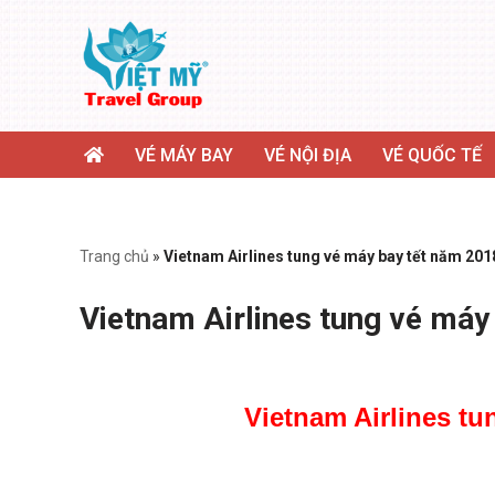
Chuyển
tới
nội
dung
VÉ MÁY BAY
VÉ NỘI ĐỊA
VÉ QUỐC TẾ
Trang chủ
»
Vietnam Airlines tung vé máy bay tết năm 201
Vietnam Airlines tung vé máy
Vietnam Airlines tu