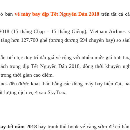
 mở bán
vé máy bay dịp Tết Nguyên Đán 2018
trên tất cả cá
/2018 (15 tháng Chạp – 15 tháng Giêng), Vietnam Airlines s
a, tăng hơn 127.700 ghế (tương đương 694 chuyến bay) so sán
ẫn tiếp tục duy trì dải giá vé rộng với nhiều mức giá linh hoạ
hách trong dịp Tết Nguyên Đán 2018, đồng thời khuyến ngh
rong thời gian cao điểm.
ines đều được khai thác bằng các dòng máy bay hiện đại, ba
t lượng dịch vụ 4 sao SkyTrax.
bay tết năm 2018
hãy tranh thủ book vé càng sớm để có hàn