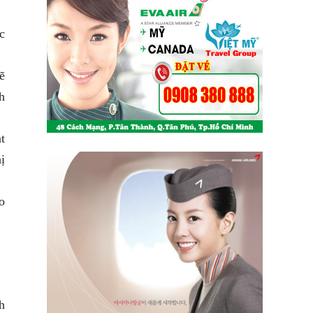
c
ẽ
h
t
ị
o
h