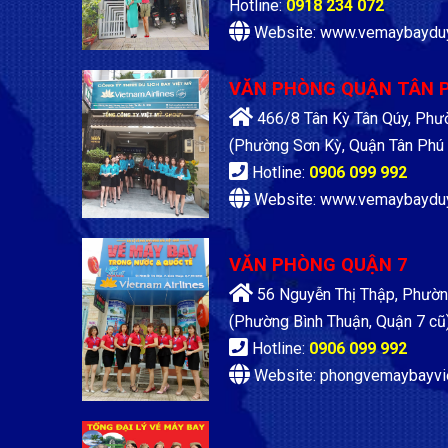
Hotline:
0918 234 072
Website: www.vemaybaydu
VĂN PHÒNG QUẬN TÂN 
466/8 Tân Kỳ Tân Qúy, Phư
(Phường Sơn Kỳ, Quận Tân Phú 
Hotline:
0906 099 992
Website: www.vemaybaydu
VĂN PHÒNG QUẬN 7
56 Nguyễn Thị Thập, Phườn
(Phường Bình Thuận, Quận 7 cũ
Hotline:
0906 099 992
Website: phongvemaybayvi