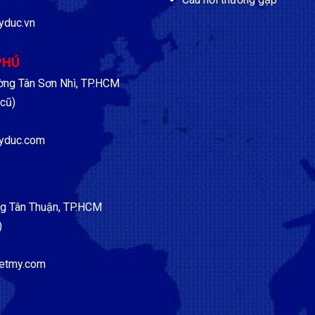
yduc.vn
PHÚ
ờng Tân Sơn Nhì, TP.HCM
cũ)
yduc.com
g Tân Thuận, TP.HCM
)
etmy.com