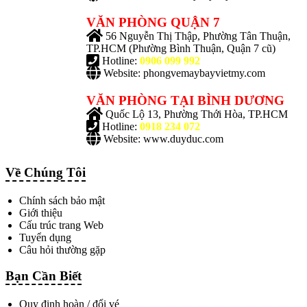
VĂN PHÒNG QUẬN 7
56 Nguyễn Thị Thập, Phường Tân Thuận,
TP.HCM
(Phường Bình Thuận, Quận 7 cũ)
Hotline:
0906 099 992
Website: phongvemaybayvietmy.com
VĂN PHÒNG TẠI BÌNH DƯƠNG
Quốc Lộ 13, Phường Thới Hòa, TP.HCM
Hotline:
0918 234 072
Website: www.duyduc.com
Về Chúng Tôi
Chính sách bảo mật
Giới thiệu
Cấu trúc trang Web
Tuyển dụng
Câu hỏi thường gặp
Bạn Cần Biết
Quy định hoàn / đổi vé