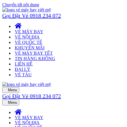
Chuyển tới nội dung
Gọi Đặt Vé 0918 234 072
VÉ MÁY BAY
VÉ NỘI ĐỊA
VÉ QUỐC TẾ
KHUYẾN MÃI
VÉ MÁY BAY TẾT
TIN HÀNG KHÔNG
LIÊN HỆ
ĐẠI LÝ
VÉ TÀU
Menu
Gọi Đặt Vé 0918 234 072
Menu
VÉ MÁY BAY
VÉ NỘI ĐỊA