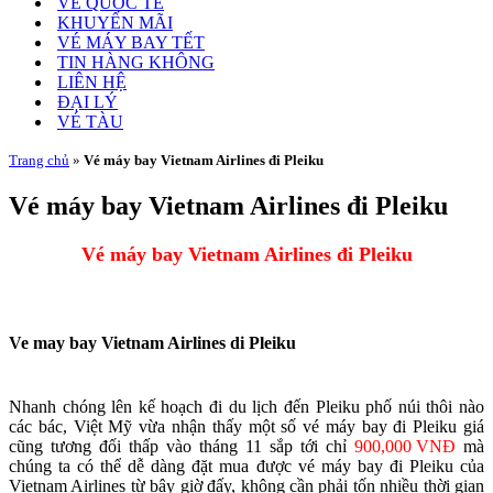
VÉ QUỐC TẾ
KHUYẾN MÃI
VÉ MÁY BAY TẾT
TIN HÀNG KHÔNG
LIÊN HỆ
ĐẠI LÝ
VÉ TÀU
Trang chủ
»
Vé máy bay Vietnam Airlines đi Pleiku
Vé máy bay Vietnam Airlines đi Pleiku
Vé máy bay Vietnam Airlines đi Pleiku
Ve may bay Vietnam Airlines di Pleiku
Nhanh chóng lên kế hoạch đi du lịch đến Pleiku phố núi thôi nào
các bác, Việt Mỹ vừa nhận thấy một số vé máy bay đi Pleiku giá
cũng tương đối thấp vào tháng 11 sắp tới chỉ
900,000 VNĐ
mà
chúng ta có thể dễ dàng đặt mua được vé máy bay đi Pleiku của
Vietnam Airlines từ bây giờ đấy, không cần phải tốn nhiều thời gian