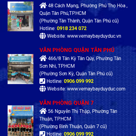
48 Cách Mạng, Phường Phú Thọ Hòa ,
Quận Tân Phú,TP.HCM
(Phường Tân Thành, Quận Tân Phú cũ)
Hotline:
0918 234 072
Website: www.vemaybayduyduc.vn
VĂN PHÒNG QUẬN TÂN PHÚ
466/8 Tân Kỳ Tân Qúy, Phường Tân
Sơn Nhì, TP.HCM
(Phường Sơn Kỳ, Quận Tân Phú cũ)
Hotline:
0906 099 992
Website: www.vemaybayduyduc.com
VĂN PHÒNG QUẬN 7
56 Nguyễn Thị Thập, Phường Tân
Thuận, TP.HCM
(Phường Bình Thuận, Quận 7 cũ)
Hotline:
0906 099 992