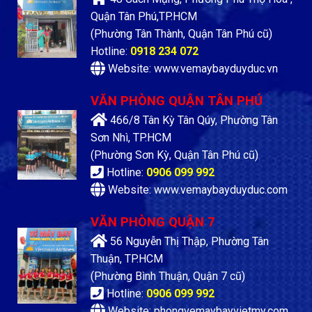
Quận Tân Phú,TP.HCM
(Phường Tân Thành, Quận Tân Phú cũ)
Hotline:
0918 234 072
Website: www.vemaybayduyduc.vn
VĂN PHÒNG QUẬN TÂN PHÚ
466/8 Tân Kỳ Tân Qúy, Phường Tân
Sơn Nhì, TP.HCM
(Phường Sơn Kỳ, Quận Tân Phú cũ)
Hotline:
0906 099 992
Website: www.vemaybayduyduc.com
VĂN PHÒNG QUẬN 7
56 Nguyễn Thị Thập, Phường Tân
Thuận, TP.HCM
(Phường Bình Thuận, Quận 7 cũ)
Hotline:
0906 099 992
Website: phongvemaybayvietmy.com