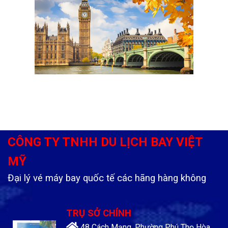
CÔNG TY TNHH DU LỊCH BAY VIỆT
MỸ
Đại lý vé máy bay quốc tế các hãng hàng không
TRỤ SỞ CHÍNH
48 Cách Mạng, Phường Phú Thọ Hòa ,