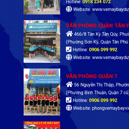
Hotline:
0918 234 072
Website: www.vemaybaydu
VĂN PHÒNG QUẬN TÂN 
466/8 Tân Kỳ Tân Qúy, Phư
(Phường Sơn Kỳ, Quận Tân Phú 
Hotline:
0906 099 992
Website: www.vemaybaydu
VĂN PHÒNG QUẬN 7
56 Nguyễn Thị Thập, Phườn
(Phường Bình Thuận, Quận 7 cũ
Hotline:
0906 099 992
Website: phongvemaybayvi