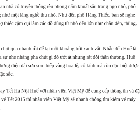
căn nhà cổ truyền thống rêu phong nằm khuất sâu trong ngõ nhỏ, phố
ng như một làng nghề thu nhỏ. Như đến phố Hàng Thiếc, bạn sẽ nghe
hợ thiếc cặm cụi làm các đồ dùng từ nhỏ đến lớn như chân đèn, thùng,
chợt qua nhanh rồi để lại một khoảng trời xanh vắt. Nhắc đến Huế là
sự nhẹ nhàng pha chút gì đó ướt át nhưng rất đỗi thân thương. Huế
những điện đài sơn son thiếp vàng hoa lệ, cổ kính mà còn đặc biệt được
đặc sắc.
bay Tết Hà Nội Huế với nhân viên Việt Mỹ để cung cấp thông tin và đặ
 vé Tết 2015 thì nhân viên Việt Mỹ sẽ nhanh chóng tìm kiếm vé máy
.