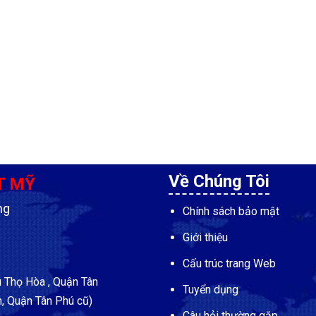
Về Chúng Tôi
T MỸ
ng
Chính sách bảo mật
Giới thiệu
Cấu trúc trang Web
Thọ Hòa , Quận Tân
Tuyển dụng
, Quận Tân Phú cũ)
Câu hỏi thường gặp