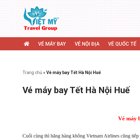
Chuyển
tới
nội
dung
VÉ MÁY BAY
VÉ NỘI ĐỊA
VÉ QUỐC TẾ
Trang chủ
»
Vé máy bay Tết Hà Nội Huế
Vé máy bay Tết Hà Nội Huế
Vé máy b
Cuối cùng thì hãng hàng không Vietnam Airlines cũng tiêp n