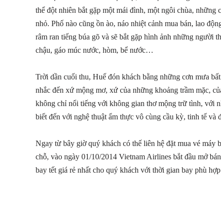
thể đột nhiên bắt gặp một mái đình, một ngôi chùa, những 
nhỏ. Phố nào cũng ồn ào, náo nhiệt cảnh mua bán, lao độ
râm ran tiếng búa gõ và sẽ bắt gặp hình ảnh những người t
chậu, gáo múc nước, hòm, bể nước…
Trời dần cuối thu, Huế đón khách bằng những cơn mưa bất 
nhắc đến xứ mộng mơ, xứ của những khoảng trầm mặc, của 
không chỉ nổi tiếng với không gian thơ mộng trữ tình, với 
biết đến với nghệ thuật ẩm thực vô cùng cầu kỳ, tinh tế và 
Ngay từ bây giờ quý khách có thế liên hệ đặt mua vé máy 
chỗ, vào ngày 01/10/2014 Vietnam Airlines bắt đầu mở bán
bay tết giá rẻ nhất cho quý khách với thời gian bay phù hợp