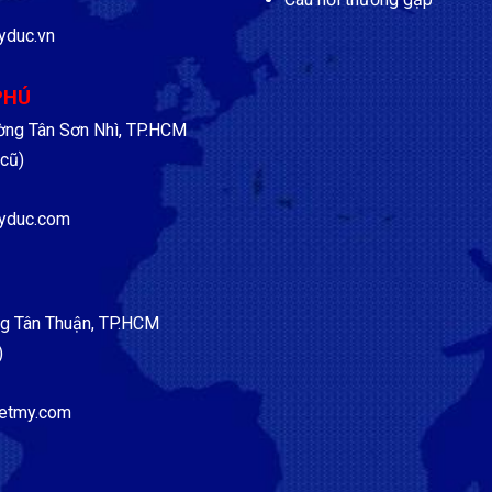
yduc.vn
PHÚ
ờng Tân Sơn Nhì, TP.HCM
cũ)
yduc.com
g Tân Thuận, TP.HCM
)
etmy.com