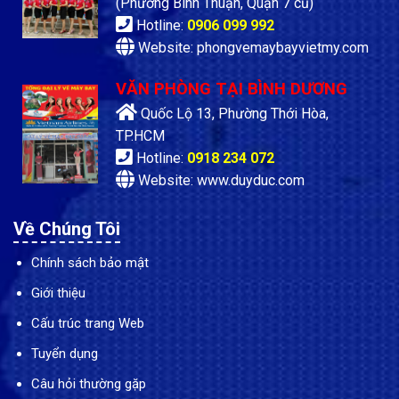
(Phường Bình Thuận, Quận 7 cũ)
Hotline:
0906 099 992
Website: phongvemaybayvietmy.com
VĂN PHÒNG TẠI BÌNH DƯƠNG
Quốc Lộ 13, Phường Thới Hòa,
TP.HCM
Hotline:
0918 234 072
Website: www.duyduc.com
Về Chúng Tôi
Chính sách bảo mật
Giới thiệu
Cấu trúc trang Web
Tuyển dụng
Câu hỏi thường gặp