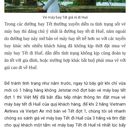
Vé máy bay Tết giá rẻ đi Huế
Trong các đường bay Tết thường xuyên diễn ra tình trạng sốt vé
máy bay thì đáng chú ý nhất là đường bay tết đi Huế, năm ngoái
do đường bay này mở bán vé máy bay tết trễ hơn so với các tuyến
bay khác nên nhiều khách hàng đã không kịp thời đặt mua vé
máy bay Tết đi Huế, dẫn đến tình trạng không kịp cùng đoàn tụ
ăn tết với gia đình, hoặc trường hợp khác bắt buộ phải mua vé với
giá cao đi về Huế.
Để tránh tình trạng như năm trước, ngay từ bây giờ khi chỉ vừa
mới có 1 hãng hàng không Jetstar mở đợt bán vé máy bay tết
đợt 1 thì Việt Mỹ đã bắt đầu tiếp nhận thông tin đặt mua vé
máy bay tết đi Huế của quý khách hàng, để khi 2 hãng Vietnam
Airlines và Vietjet Air mở bán vé Tết đợt 1, chúng tôi sẽ nhanh
chóng so sánh giá vé máy bay Tết đi Huế của 3 hãng và tìm đặt
cho quý khách một tấm vé máy bay Tết đi Huế rẻ nhất lúc bấy