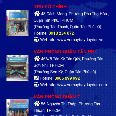
TRỤ SỞ CHÍNH
48 Cách Mạng, Phường Phú Thọ Hòa ,
Quận Tân Phú,TP.HCM
(Phường Tân Thành, Quận Tân Phú cũ)
Hotline:
0918 234 072
Website: www.vemaybayduyduc.vn
VĂN PHÒNG QUẬN TÂN PHÚ
466/8 Tân Kỳ Tân Qúy, Phường Tân
Sơn Nhì, TP.HCM
(Phường Sơn Kỳ, Quận Tân Phú cũ)
Hotline:
0906 099 992
Website: www.vemaybayduyduc.com
VĂN PHÒNG QUẬN 7
56 Nguyễn Thị Thập, Phường Tân
Thuận, TP.HCM