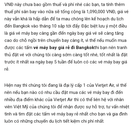
VNĐ này chưa bao gồm thuế và phí nhé các bạn, ta tính thêm
thuế phí sân bay vào nữa sẽ tổng cộng là 1,090,000 VNĐ, giá vé
này vẫn khá là hấp dẫn để ta mau chóng lên kế hoạch du lịch
đến Bangkok vào tháng 10 sắp tới đấy. Đặc biệt lưu ý một điều
là giá vé máy bay càng gần đến ngày bay giá vé sẽ càng tăng
cao do chỗ ngồi trên chuyến bay càng ít, vì thế nếu muốn mua
được các tấm
vé máy bay giá rẻ đi Bangkok
thi bạn nên tranh
thủ đặt vé với chúng tôi càng sớm càng tốt nhé, tốt nhất là đặt
trước ít nhất xa ngày bay 5 tuần để luôn có các vé máy bay giá
rẻ.
Hiện nay thì chúng tôi đang là đại lý cấp 1 của Vietjet Air, vì thế
nên nếu bạn nào có nhu cầu đặt mua các vé máy bay đi đến
nhiều địa điểm khác của Vietjet Air thì có thể liên hệ với nhân
viên Việt Mỹ của chúng tôi để nhận được sự hỗ trợ, tư vấn nhiệt
tình và tìm đặt các tấm vé máy bay rẻ nhất cho bạn và gia đình
luôn có những chuyến du lịch tiết kiệm chi phí nhất.