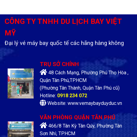
CÔNG TY TNHH DU LỊCH BAY VIỆT
MỸ
Đại lý vé máy bay quốc tế các hãng hàng không
TRỤ SỞ CHÍNH
48 Cách Mạng, Phường Phú Thọ Hòa ,
Quận Tân Phú,TP.HCM
(Phường Tân Thành, Quận Tân Phú cũ)
Hotline:
0918 234 072
Website: www.vemaybayduyduc.vn
VĂN PHÒNG QUẬN TÂN PHÚ
466/8 Tân Kỳ Tân Qúy, Phường Tân
Sơn Nhì, TP.HCM