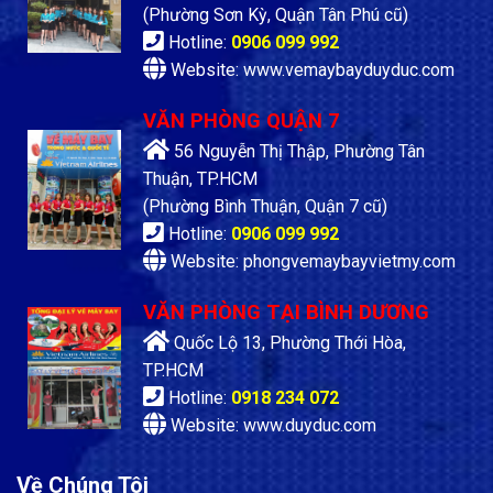
(Phường Sơn Kỳ, Quận Tân Phú cũ)
Hotline:
0906 099 992
Website: www.vemaybayduyduc.com
VĂN PHÒNG QUẬN 7
56 Nguyễn Thị Thập, Phường Tân
Thuận, TP.HCM
(Phường Bình Thuận, Quận 7 cũ)
Hotline:
0906 099 992
Website: phongvemaybayvietmy.com
VĂN PHÒNG TẠI BÌNH DƯƠNG
Quốc Lộ 13, Phường Thới Hòa,
TP.HCM
Hotline:
0918 234 072
Website: www.duyduc.com
Về Chúng Tôi