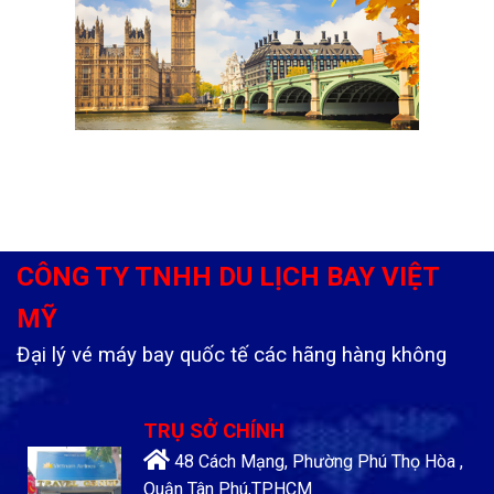
CÔNG TY TNHH DU LỊCH BAY VIỆT
MỸ
Đại lý vé máy bay quốc tế các hãng hàng không
TRỤ SỞ CHÍNH
48 Cách Mạng, Phường Phú Thọ Hòa ,
Quận Tân Phú,TP.HCM