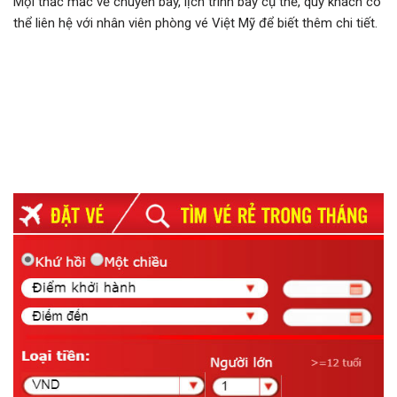
Mọi thắc mắc vế chuyến bay, lịch trình bay cụ thể, quý khách có
thể liên hệ với nhân viên phòng vé Việt Mỹ để biết thêm chi tiết.