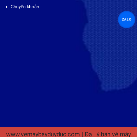
Chuyển khoản
ZALO
www.vemaybayduyduc.com | Đại lý bán vé máy