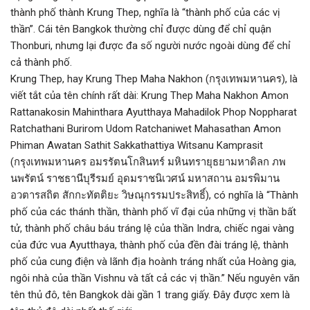
thành phố thành Krung Thep, nghĩa là “thành phố của các vị
thần”. Cái tên Bangkok thường chỉ được dùng để chỉ quận
Thonburi, nhưng lại được đa số người nước ngoài dùng để chỉ
cả thành phố.
Krung Thep, hay Krung Thep Maha Nakhon (กรุงเทพมหานคร), là
viết tắt của tên chính rất dài: Krung Thep Maha Nakhon Amon
Rattanakosin Mahinthara Ayutthaya Mahadilok Phop Noppharat
Ratchathani Burirom Udom Ratchaniwet Mahasathan Amon
Phiman Awatan Sathit Sakkathattiya Witsanu Kamprasit
(กรุงเทพมหานคร อมรรัตนโกสินทร์ มหินทรายุธยามหาดิลก ภพ
นพรัตน์ ราชธานีบุรีรมย์ อุดมราชนิเวศน์ มหาสถาน อมรพิมาน
อวตารสถิต สักกะทัตติยะ วิษณุกรรมประสิทธิ์), có nghĩa là “Thành
phố của các thánh thần, thành phố vĩ đại của những vị thần bất
tử, thành phố châu báu tráng lệ của thần Indra, chiếc ngai vàng
của đức vua Ayutthaya, thành phố của đền đài tráng lệ, thành
phố của cung điện và lãnh địa hoành tráng nhất của Hoàng gia,
ngôi nhà của thần Vishnu và tất cả các vị thần.” Nếu nguyên văn
tên thủ đô, tên Bangkok dài gần 1 trang giấy. Đây được xem là