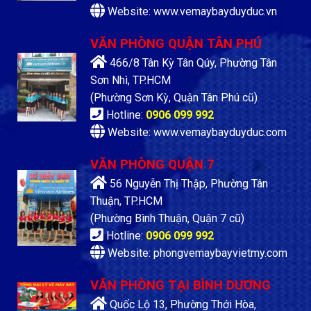
Website: www.vemaybayduyduc.vn
VĂN PHÒNG QUẬN TÂN PHÚ
466/8 Tân Kỳ Tân Qúy, Phường Tân
Sơn Nhì, TP.HCM
(Phường Sơn Kỳ, Quận Tân Phú cũ)
Hotline:
0906 099 992
Website: www.vemaybayduyduc.com
VĂN PHÒNG QUẬN 7
56 Nguyễn Thị Thập, Phường Tân
Thuận, TP.HCM
(Phường Bình Thuận, Quận 7 cũ)
Hotline:
0906 099 992
Website: phongvemaybayvietmy.com
VĂN PHÒNG TẠI BÌNH DƯƠNG
Quốc Lộ 13, Phường Thới Hòa,