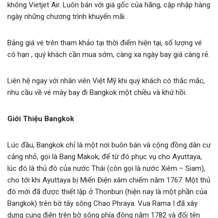
không Vietjet Air. Luôn bán với giá gốc của hãng, cập nhập hàng
ngày những chương trình khuyến mãi .
Bảng giá vé trên tham khảo tại thời điểm hiện tại, số lượng vé
có hạn , quý khách cần mua sớm, càng xa ngày bay giá càng rẻ.
Liên hệ ngay với nhân viên Việt Mỹ khi quý khách có thắc mắc,
nhu cầu về vé máy bay đi Bangkok một chiều và khứ hồi.
Giới Thiệu Bangkok
Lúc đầu, Bangkok chỉ là một nơi buôn bán và cộng đồng dân cư
cảng nhỏ, gọi là Bang Makok, để từ đó phục vụ cho Ayuttaya,
lúc đó là thủ đô của nước Thái (còn gọi là nước Xiêm – Siam),
cho tới khi Ayuttaya bị Miến Điện xâm chiếm năm 1767. Một thủ
đô mới đã được thiết lập ở Thonburi (hiện nay là một phần của
Bangkok) trên bờ tây sông Chao Phraya. Vua Rama I đã xây
dựng cung điện trên bờ sông phía đông năm 1782 và đổi tên