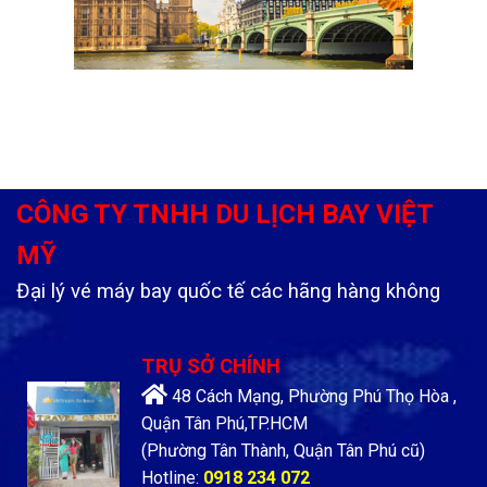
CÔNG TY TNHH DU LỊCH BAY VIỆT
MỸ
Đại lý vé máy bay quốc tế các hãng hàng không
TRỤ SỞ CHÍNH
48 Cách Mạng, Phường Phú Thọ Hòa ,
Quận Tân Phú,TP.HCM
(Phường Tân Thành, Quận Tân Phú cũ)
Hotline:
0918 234 072