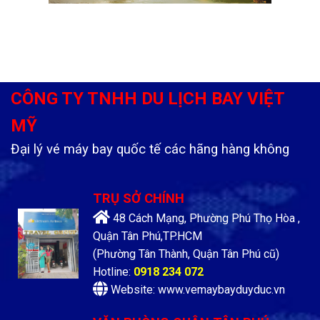
CÔNG TY TNHH DU LỊCH BAY VIỆT
MỸ
Đại lý vé máy bay quốc tế các hãng hàng không
TRỤ SỞ CHÍNH
48 Cách Mạng, Phường Phú Thọ Hòa ,
Quận Tân Phú,TP.HCM
(Phường Tân Thành, Quận Tân Phú cũ)
Hotline:
0918 234 072
Website: www.vemaybayduyduc.vn