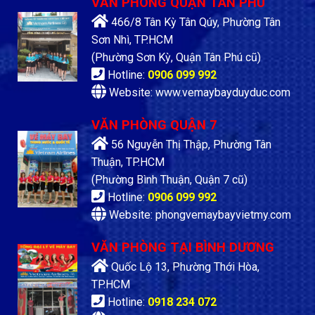
VĂN PHÒNG QUẬN TÂN PHÚ
466/8 Tân Kỳ Tân Qúy, Phường Tân
Sơn Nhì, TP.HCM
(Phường Sơn Kỳ, Quận Tân Phú cũ)
Hotline:
0906 099 992
Website: www.vemaybayduyduc.com
VĂN PHÒNG QUẬN 7
56 Nguyễn Thị Thập, Phường Tân
Thuận, TP.HCM
(Phường Bình Thuận, Quận 7 cũ)
Hotline:
0906 099 992
Website: phongvemaybayvietmy.com
VĂN PHÒNG TẠI BÌNH DƯƠNG
Quốc Lộ 13, Phường Thới Hòa,
TP.HCM
Hotline:
0918 234 072