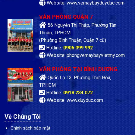
Website: www.vemaybayduyduc.com
VĂN PHÒNG QUẬN 7
56 Nguyễn Thị Thập, Phường Tân
Thuận, TP.HCM
(Phường Bình Thuận, Quận 7 cũ)
Hotline:
0906 099 992
Website: phongvemaybayvietmy.com
VĂN PHÒNG TẠI BÌNH DƯƠNG
Quốc Lộ 13, Phường Thới Hòa,
TP.HCM
Hotline:
0918 234 072
Website: www.duyduc.com
Về Chúng Tôi
Chính sách bảo mật