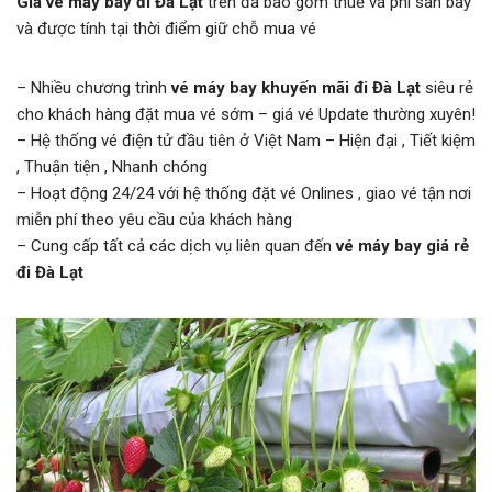
Giá vé máy bay đi Đà Lạt
trên đã bao gồm thuế vá phí sân bay
và được tính tại thời điểm giữ chỗ mua vé
– Nhiều chương trình
vé máy bay khuyến mãi đi Đà Lạt
siêu rẻ
cho khách hàng đặt mua vé sớm – giá vé Update thường xuyên!
– Hệ thống vé điện tử đầu tiên ở Việt Nam – Hiện đại , Tiết kiệm
, Thuận tiện , Nhanh chóng
– Hoạt động 24/24 với hệ thống đặt vé Onlines , giao vé tận nơi
miễn phí theo yêu cầu của khách hàng
– Cung cấp tất cả các dịch vụ liên quan đến
vé máy bay giá rẻ
đi Đà Lạt