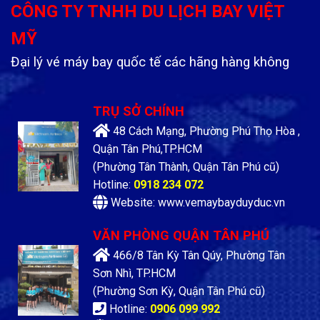
CÔNG TY TNHH DU LỊCH BAY VIỆT
MỸ
Đại lý vé máy bay quốc tế các hãng hàng không
TRỤ SỞ CHÍNH
48 Cách Mạng, Phường Phú Thọ Hòa ,
Quận Tân Phú,TP.HCM
(Phường Tân Thành, Quận Tân Phú cũ)
Hotline:
0918 234 072
Website: www.vemaybayduyduc.vn
VĂN PHÒNG QUẬN TÂN PHÚ
466/8 Tân Kỳ Tân Qúy, Phường Tân
Sơn Nhì, TP.HCM
(Phường Sơn Kỳ, Quận Tân Phú cũ)
Hotline:
0906 099 992