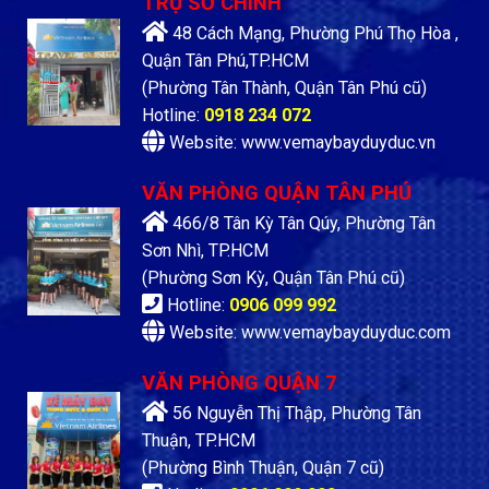
TRỤ SỞ CHÍNH
48 Cách Mạng, Phường Phú Thọ Hòa ,
Quận Tân Phú,TP.HCM
(Phường Tân Thành, Quận Tân Phú cũ)
Hotline:
0918 234 072
Website: www.vemaybayduyduc.vn
VĂN PHÒNG QUẬN TÂN PHÚ
466/8 Tân Kỳ Tân Qúy, Phường Tân
Sơn Nhì, TP.HCM
(Phường Sơn Kỳ, Quận Tân Phú cũ)
Hotline:
0906 099 992
Website: www.vemaybayduyduc.com
VĂN PHÒNG QUẬN 7
56 Nguyễn Thị Thập, Phường Tân
Thuận, TP.HCM
(Phường Bình Thuận, Quận 7 cũ)