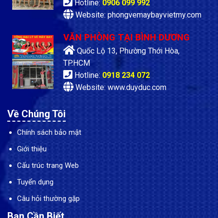
Hotline:
0906 099 992
Website: phongvemaybayvietmy.com
VĂN PHÒNG TẠI BÌNH DƯƠNG
Quốc Lộ 13, Phường Thới Hòa,
TP.HCM
Hotline:
0918 234 072
Website: www.duyduc.com
Về Chúng Tôi
Chính sách bảo mật
Giới thiệu
Cấu trúc trang Web
Tuyển dụng
Câu hỏi thường gặp
Bạn Cần Biết