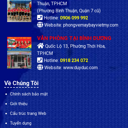
Thuận, TP.HCM
(Phường Bình Thuận, Quận 7 cũ)
Hotline:
0906 099 992
Website: phongvemaybayvietmy.com
VĂN PHÒNG TẠI BÌNH DƯƠNG
Quốc Lộ 13, Phường Thới Hòa,
TP.HCM
Hotline:
0918 234 072
Website: www.duyduc.com
Về Chúng Tôi
Chính sách bảo mật
Giới thiệu
Cấu trúc trang Web
Tuyển dụng