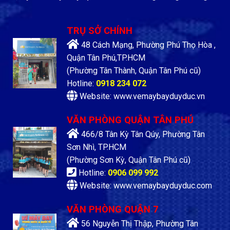
TRỤ SỞ CHÍNH
48 Cách Mạng, Phường Phú Thọ Hòa ,
Quận Tân Phú,TP.HCM
(Phường Tân Thành, Quận Tân Phú cũ)
Hotline:
0918 234 072
Website: www.vemaybayduyduc.vn
VĂN PHÒNG QUẬN TÂN PHÚ
466/8 Tân Kỳ Tân Qúy, Phường Tân
Sơn Nhì, TP.HCM
(Phường Sơn Kỳ, Quận Tân Phú cũ)
Hotline:
0906 099 992
Website: www.vemaybayduyduc.com
VĂN PHÒNG QUẬN 7
56 Nguyễn Thị Thập, Phường Tân