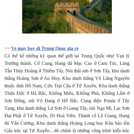
>>
Ve may bay di Trung Quoc gia re
Có thể kể những kỳ quan thế giới tại Trung Quốc như Vạn lý
Trường thành, Cố Cung, Hang đá Mạc Cao ở Cam Túc, Lăng
Tần Thủy Hoàng ở Thiểm Tây, Núi thái sơn ở Sơn Tây, khu danh
thắng Hoàng Sơn ở An Huy, Khu danh thắng Võ Lăng Nguyên
thuộc tỉnh Hồ Nam, Cửu Trại Câu ở Tứ Xuyên, Khu danh thắng
Thừa Đức ở Hà Bắc, Khổng Miếu, Khổng Phủ, Khổng Lâm ở
Sơn Đông, núi Võ Đang ở Hồ Bắc, Cung điện Potala ở Tây
Tạng, khu danh thắng Lư Sơn ở Giang Tây, núi Nga Mi, Lạc Sơn
Đại Phật ở Tứ Xuyên, Di Hoà Viên, Thành cổ Lệ Giang, Hang
đá Vân Cương, Khu danh thắng Hoàng Long hay Khu bảo tồn
Gấu trúc tại Tứ Xuyên…đó chính là những công trình kiến trúc