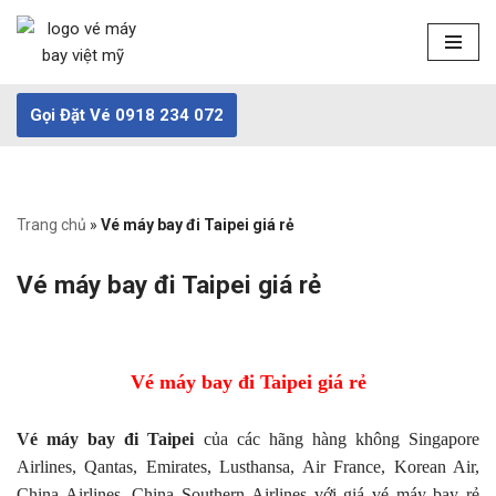
Chuyển
tới
nội
Gọi Đặt Vé 0918 234 072
dung
Trang chủ
»
Vé máy bay đi Taipei giá rẻ
Vé máy bay đi Taipei giá rẻ
Vé máy bay đi Taipei giá rẻ
Vé máy bay đi Taipei
của các hãng hàng không Singapore
Airlines, Qantas, Emirates, Lusthansa, Air France, Korean Air,
China Airlines, China Southern Airlines với giá vé máy bay rẻ