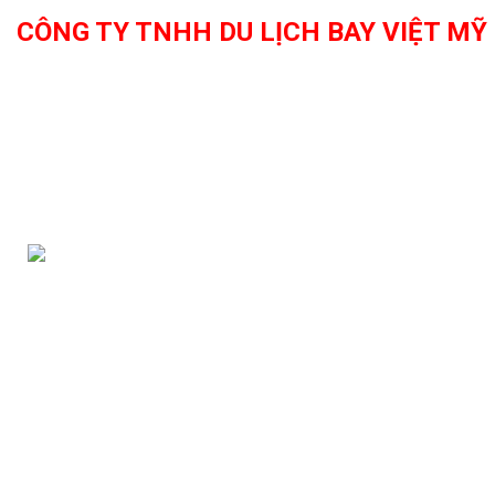
CÔNG TY TNHH DU LỊCH BAY VIỆT MỸ
Đại lý vé máy bay quốc tế các hãng hàng không