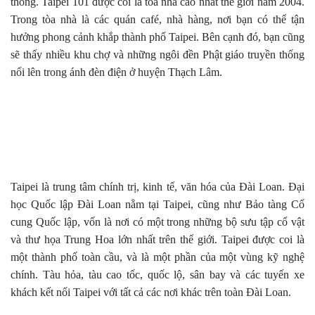
thống. Taipei 101 được coi là tòa nhà cao nhất thế giới năm 2004.
Trong tòa nhà là các quán café, nhà hàng, nơi bạn có thể tận
hưởng phong cảnh khắp thành phố Taipei. Bên cạnh đó, bạn cũng
sẽ thấy nhiều khu chợ và những ngôi đền Phật giáo truyền thống
nổi lên trong ánh đèn điện ở huyện Thạch Lâm.
Taipei là trung tâm chính trị, kinh tế, văn hóa của Đài Loan. Đại
học Quốc lập Đài Loan nằm tại Taipei, cũng như Bảo tàng Cố
cung Quốc lập, vốn là nơi có một trong những bộ sưu tập cổ vật
và thư họa Trung Hoa lớn nhất trên thế giới. Taipei được coi là
một thành phố toàn cầu, và là một phần của một vùng kỹ nghệ
chính. Tàu hỏa, tàu cao tốc, quốc lộ, sân bay và các tuyến xe
khách kết nối Taipei với tất cả các nơi khác trên toàn Đài Loan.