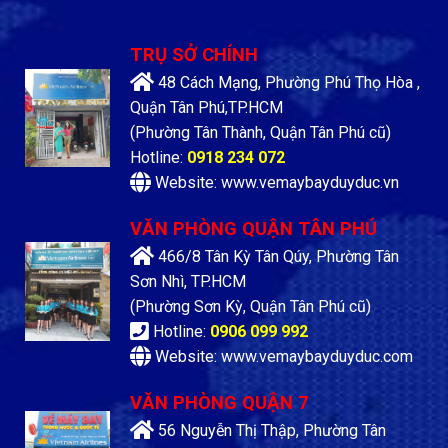
TRỤ SỞ CHÍNH
48 Cách Mạng, Phường Phú Thọ Hòa ,
Quận Tân Phú,TP.HCM
(Phường Tân Thành, Quận Tân Phú cũ)
Hotline:
0918 234 072
Website: www.vemaybayduyduc.vn
VĂN PHÒNG QUẬN TÂN PHÚ
466/8 Tân Kỳ Tân Qúy, Phường Tân
Sơn Nhì, TP.HCM
(Phường Sơn Kỳ, Quận Tân Phú cũ)
Hotline:
0906 099 992
Website: www.vemaybayduyduc.com
VĂN PHÒNG QUẬN 7
56 Nguyễn Thị Thập, Phường Tân