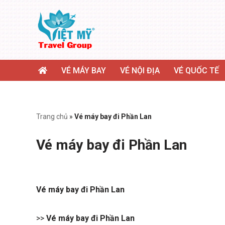
Chuyển
tới
nội
dung
VÉ MÁY BAY
VÉ NỘI ĐỊA
VÉ QUỐC TẾ
Trang chủ
»
Vé máy bay đi Phần Lan
Vé máy bay đi Phần Lan
Vé máy bay đi Phần Lan
>>
Vé máy bay đi Phần Lan