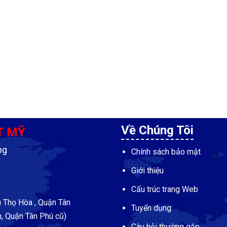
Về Chúng Tôi
T MỸ
ng
Chính sách bảo mật
Giới thiệu
Cấu trúc trang Web
Thọ Hòa , Quận Tân
Tuyển dụng
, Quận Tân Phú cũ)
Câu hỏi thường gặp