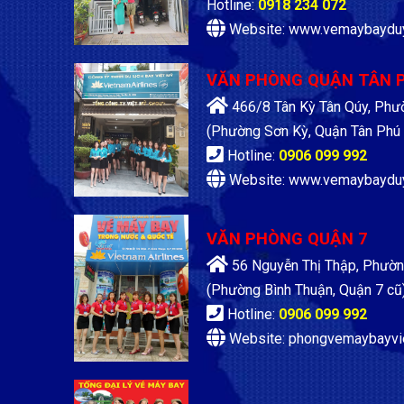
Hotline:
0918 234 072
Website: www.vemaybaydu
VĂN PHÒNG QUẬN TÂN 
466/8 Tân Kỳ Tân Qúy, Phư
(Phường Sơn Kỳ, Quận Tân Phú 
Hotline:
0906 099 992
Website: www.vemaybaydu
VĂN PHÒNG QUẬN 7
56 Nguyễn Thị Thập, Phườn
(Phường Bình Thuận, Quận 7 cũ
Hotline:
0906 099 992
Website: phongvemaybayvi