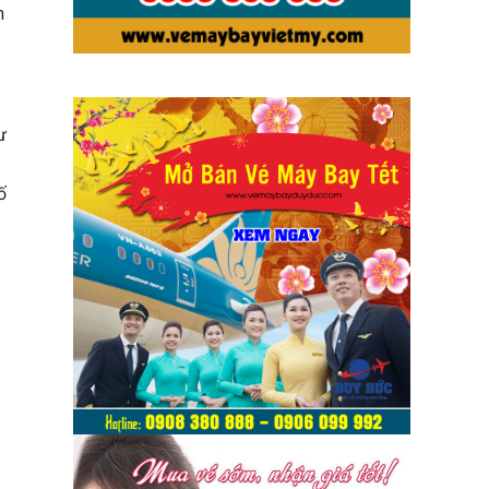
h
ư
ố