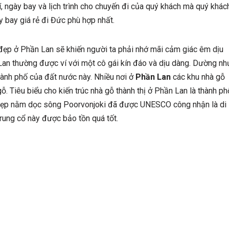
hí, ngày bay và lịch trình cho chuyến đi của quý khách mà quý khác
 bay giá rẻ đi Đức phù hợp nhất.
đẹp ở Phần Lan sẽ khiến người ta phải nhớ mãi cảm giác êm dịu
 Lan thường được ví với một cô gái kín đáo và dịu dàng. Dường nh
hành phố của đất nước này. Nhiều nơi ở
Phần Lan
các khu nhà gỗ
ỗ. Tiêu biểu cho kiến trúc nhà gỗ thành thị ở Phần Lan là thành ph
đẹp nằm dọc sông Poorvonjoki đã được UNESCO công nhận là di
trung cổ này được bảo tồn quá tốt.