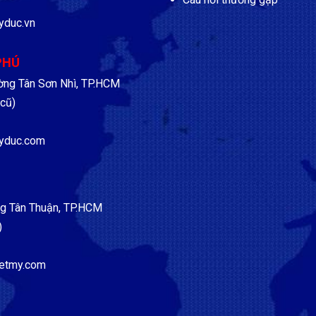
yduc.vn
PHÚ
ờng Tân Sơn Nhì, TP.HCM
cũ)
yduc.com
g Tân Thuận, TP.HCM
)
etmy.com