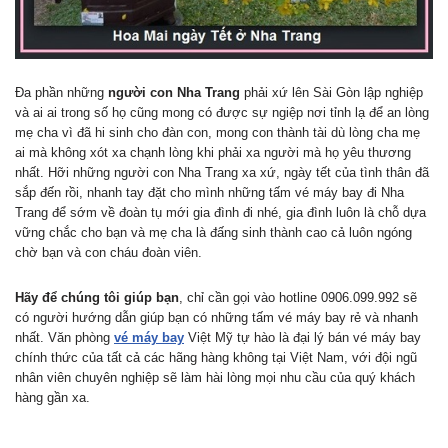
Đa phần những
người con Nha Trang
phải xứ lên Sài Gòn lập nghiệp
và ai ai trong số họ cũng mong có được sự ngiệp nơi tỉnh lạ để an lòng
mẹ cha vì đã hi sinh cho đàn con, mong con thành tài dù lòng cha mẹ
ai mà không xót xa chạnh lòng khi phải xa người mà họ yêu thương
nhất. Hỡi những người con Nha Trang xa xứ, ngày tết của tình thân đã
sắp đến rồi, nhanh tay đặt cho mình những tấm vé máy bay đi Nha
Trang để sớm về đoàn tụ mới gia đình đi nhé, gia đình luôn là chỗ dựa
vững chắc cho bạn và mẹ cha là đấng sinh thành cao cả luôn ngóng
chờ bạn và con cháu đoàn viên.
Hãy để chúng tôi giúp bạn
, chỉ cần gọi vào hotline 0906.099.992 sẽ
có người hướng dẫn giúp bạn có những tấm vé máy bay rẻ và nhanh
nhất. Văn phòng
vé máy bay
Việt Mỹ tự hào là đại lý bán vé máy bay
chính thức của tất cả các hãng hàng không tại Việt Nam, với đội ngũ
nhân viên chuyên nghiệp sẽ làm hài lòng mọi nhu cầu của quý khách
hàng gần xa.