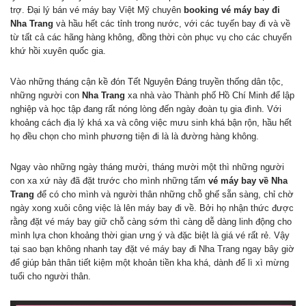
trợ. Đại lý bán vé máy bay Việt Mỹ chuyên
booking vé máy bay đi
Nha Trang
và hầu hết các tỉnh trong nước, với các tuyến bay đi và về
từ tất cả các hãng hàng không, đồng thời còn phục vụ cho các chuyến
khứ hồi xuyên quốc gia.
Vào những tháng cận kề đón Tết Nguyên Đáng truyền thống dân tộc,
những người con
Nha Trang
xa nhà vào Thành phố Hồ Chí Minh để lập
nghiệp và học tập đang rất nóng lòng đến ngày đoàn tụ gia đình. Với
khoảng cách địa lý khá xa và công việc mưu sinh khá bận rộn, hầu hết
họ đều chọn cho mình phương tiện đi là là đường hàng không.
Ngay vào những ngày tháng mười, tháng mười một thì những người
con xa xứ này đã đặt trước cho mình những tấm
vé máy bay về Nha
Trang
để có cho mình và người thân những chỗ ghế sẵn sàng, chỉ chờ
ngày xong xuôi công việc là lên máy bay đi về. Bởi họ nhận thức được
rằng đặt vé máy bay giữ chỗ càng sớm thì càng dễ dàng linh động cho
mình lựa chon khoảng thời gian ưng ý và đặc biệt là giá vé rất rẻ. Vậy
tại sao bạn không nhanh tay đặt vé máy bay đi Nha Trang ngay bây giờ
để giúp bản thân tiết kiệm một khoản tiền kha khá, dành để lì xì mừng
tuổi cho người thân.