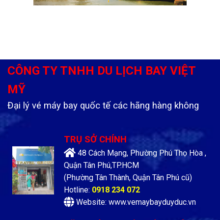
CÔNG TY TNHH DU LỊCH BAY VIỆT
MỸ
Đại lý vé máy bay quốc tế các hãng hàng không
TRỤ SỞ CHÍNH
48 Cách Mạng, Phường Phú Thọ Hòa ,
Quận Tân Phú,TP.HCM
(Phường Tân Thành, Quận Tân Phú cũ)
Hotline:
0918 234 072
Website: www.vemaybayduyduc.vn