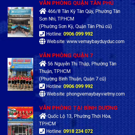
VĂN PHÒNG QUẬN TÂN PHÚ
466/8 Tân Kỳ Tân Qúy, Phường Tân
Sơn Nhì, TP.HCM
(Phường Sơn Kỳ, Quận Tân Phú cũ)
Hotline:
0906 099 992
Website: www.vemaybayduyduc.com
VĂN PHÒNG QUẬN 7
56 Nguyễn Thị Thập, Phường Tân
Thuận, TP.HCM
(Phường Bình Thuận, Quận 7 cũ)
Hotline:
0906 099 992
Website: phongvemaybayvietmy.com
VĂN PHÒNG TẠI BÌNH DƯƠNG
Quốc Lộ 13, Phường Thới Hòa,
TP.HCM
Hotline:
0918 234 072