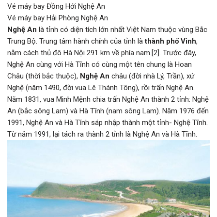
Vé máy bay Đồng Hới Nghệ An
Vé máy bay Hải Phòng Nghệ An
Nghệ An
là tỉnh có diện tích lớn nhất Việt Nam thuộc vùng Bắc
Trung Bộ. Trung tâm hành chính của tỉnh là
thành phố Vinh
,
nằm cách thủ đô Hà Nội 291 km về phía nam.[2]. Trước đây,
Nghệ An cùng với Hà Tĩnh có cùng một tên chung là Hoan
Châu (thời bắc thuộc),
Nghệ An
châu (đời nhà Lý, Trần), xứ
Nghệ (năm 1490, đời vua Lê Thánh Tông), rồi trấn Nghệ An.
Năm 1831, vua Minh Mệnh chia trấn Nghệ An thành 2 tỉnh: Nghệ
An (bắc sông Lam) và Hà Tĩnh (nam sông Lam). Năm 1976 đến
1991, Nghệ An và Hà Tĩnh sáp nhập thành một tỉnh- Nghệ Tĩnh.
Từ năm 1991, lại tách ra thành 2 tỉnh là Nghệ An và Hà Tĩnh.