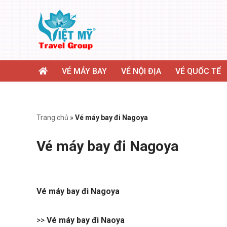
Chuyển
tới
nội
dung
VÉ MÁY BAY
VÉ NỘI ĐỊA
VÉ QUỐC TẾ
Trang chủ
»
Vé máy bay đi Nagoya
Vé máy bay đi Nagoya
Vé máy bay đi Nagoya
>>
Vé máy bay đi Naoya