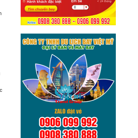
n
i
c