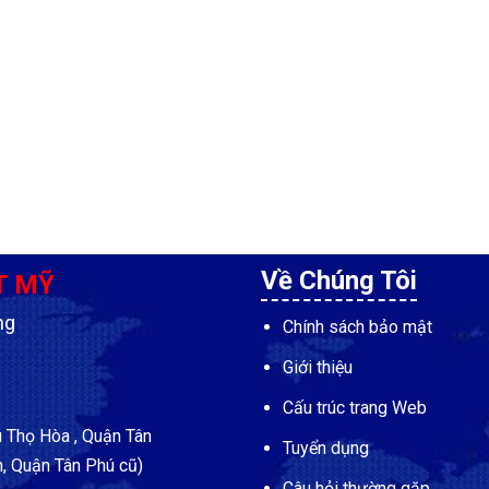
Về Chúng Tôi
T MỸ
ng
Chính sách bảo mật
Giới thiệu
Cấu trúc trang Web
Thọ Hòa , Quận Tân
Tuyển dụng
, Quận Tân Phú cũ)
Câu hỏi thường gặp