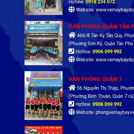
Hotline:
0918 234 072
Website: www.vemaybaydu
VĂN PHÒNG QUẬN TÂN 
466/8 Tân Kỳ Tân Qúy, Phư
(Phường Sơn Kỳ, Quận Tân Phú 
Hotline:
0906 099 992
Website: www.vemaybaydu
VĂN PHÒNG QUẬN 7
56 Nguyễn Thị Thập, Phườn
(Phường Bình Thuận, Quận 7 cũ
Hotline:
0906 099 992
Website: phongvemaybayvi