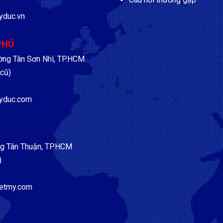
yduc.vn
PHÚ
ờng Tân Sơn Nhì, TP.HCM
cũ)
yduc.com
g Tân Thuận, TP.HCM
)
etmy.com