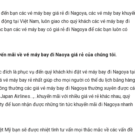
 đến bạn các vé máy bay giá rẻ đi Nagoya, các vé máy bay khuyế
 động tại Việt Nam, luôn giao cho quý khách các vé máy bay đi
c bạn các vé máy bay có giá rẻ đi Nagoya để các bạn luôn có
ến mãi về vé máy bay đi Naoya giá rẻ của chúng tôi.
c đích là phục vụ đến quý khách khi đặt vé máy bay đi Nagoya tạ
iá vé máy bay rẻ nhất giúp cho mọi người có thể du lịch bằng hàng
hông thường các giá vé máy bay đi Nagoya thường xuyên được cá
 Japan Airlines…,…khuyến mãi với nhiều giá vé rẻ khác nhau, quý
ty để luon nhận được những tin tức khuyến mãi đi Nagoya nhanh
iệt Mỹ bạn sẽ được nhiệt tình tư vấn mọi thắc mắc về các vấn đề