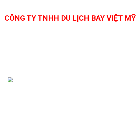
CÔNG TY TNHH DU LỊCH BAY VIỆT MỸ
Đại lý vé máy bay quốc tế các hãng hàng không