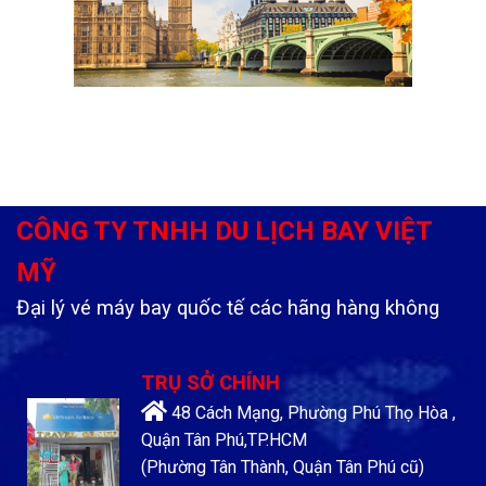
CÔNG TY TNHH DU LỊCH BAY VIỆT
MỸ
Đại lý vé máy bay quốc tế các hãng hàng không
TRỤ SỞ CHÍNH
48 Cách Mạng, Phường Phú Thọ Hòa ,
Quận Tân Phú,TP.HCM
(Phường Tân Thành, Quận Tân Phú cũ)