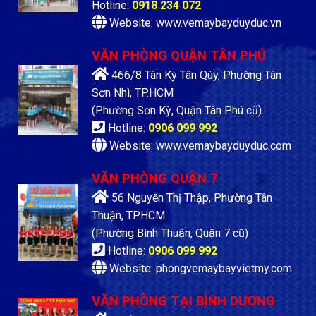
Hotline:
0918 234 072
Website: www.vemaybayduyduc.vn
VĂN PHÒNG QUẬN TÂN PHÚ
466/8 Tân Kỳ Tân Qúy, Phường Tân
Sơn Nhì, TP.HCM
(Phường Sơn Kỳ, Quận Tân Phú cũ)
Hotline:
0906 099 992
Website: www.vemaybayduyduc.com
VĂN PHÒNG QUẬN 7
56 Nguyễn Thị Thập, Phường Tân
Thuận, TP.HCM
(Phường Bình Thuận, Quận 7 cũ)
Hotline:
0906 099 992
Website: phongvemaybayvietmy.com
VĂN PHÒNG TẠI BÌNH DƯƠNG