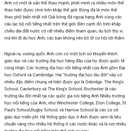
Anh có một di sản thể thao mạnh, phát minh ra nhiều môn thể
thao hiện được chơi trên khắp thế giới. Bóng đá là môn thể
thao phổ biến nhất với Giải bóng đá ngoại hạng Anh cùng các
câu lạc bộ nổi tiếng nhất trên thế giới. Bên cạnh đó trên khắp
chiều dài đất nước có rất nhiều điểm tham quan, du lịch thú vị
mà khi đi du học Anh, các bạn không nên bỏ lỡ cơ hội tới thăm.
Ngoài ra, vương quốc Anh còn có một lịch sử khuyến khích
giáo dục và các trường đại học hàng đầu của họ được quốc tế
công nhận. Các trường đại học nổi tiếng nhất của Anh gồm Đại
học Oxford và Cambridge. Hai “trường đại học lâu đời” này có
nhiều đặc điểm chung và hiện được gọi là Oxbridge. The King’s
School, Canterbury và The King’s School, Rochester là các
trường lâu đời nhất tại các quốc gia nói tiếng Anh Nhiều trường
học nổi tiếng của Anh, như Winchester College, Eton College, St
Paul’s School,Rugby School, và Harrow School là các cơ sở
giáo dục miễn phí. Hệ thống giáo dục ở Anh được xem là tiêu
chuẩn vàng cho nhiều hệ thống ở các nước khác và là nơi nhiều
trường đại học nổi tiếng trên thế giới cư ngụ.