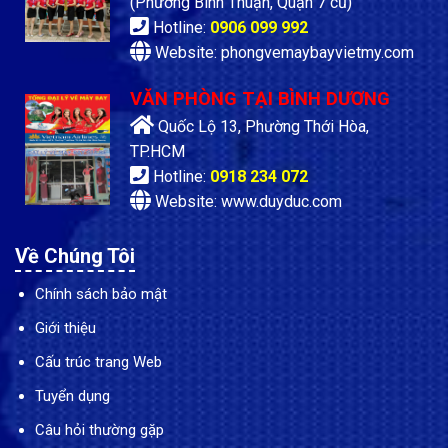
(Phường Bình Thuận, Quận 7 cũ)
Hotline:
0906 099 992
Website: phongvemaybayvietmy.com
VĂN PHÒNG TẠI BÌNH DƯƠNG
Quốc Lộ 13, Phường Thới Hòa,
TP.HCM
Hotline:
0918 234 072
Website: www.duyduc.com
Về Chúng Tôi
Chính sách bảo mật
Giới thiệu
Cấu trúc trang Web
Tuyển dụng
Câu hỏi thường gặp