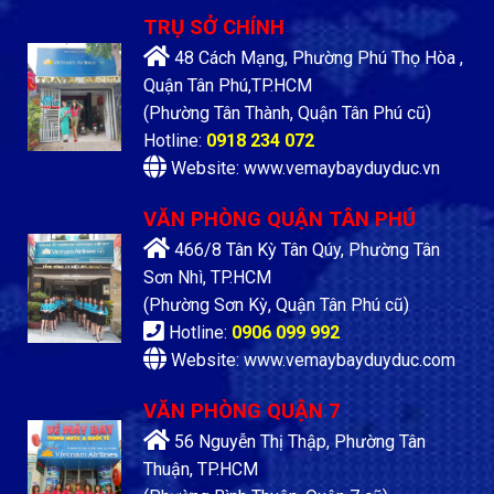
TRỤ SỞ CHÍNH
48 Cách Mạng, Phường Phú Thọ Hòa ,
Quận Tân Phú,TP.HCM
(Phường Tân Thành, Quận Tân Phú cũ)
Hotline:
0918 234 072
Website: www.vemaybayduyduc.vn
VĂN PHÒNG QUẬN TÂN PHÚ
466/8 Tân Kỳ Tân Qúy, Phường Tân
Sơn Nhì, TP.HCM
(Phường Sơn Kỳ, Quận Tân Phú cũ)
Hotline:
0906 099 992
Website: www.vemaybayduyduc.com
VĂN PHÒNG QUẬN 7
56 Nguyễn Thị Thập, Phường Tân
Thuận, TP.HCM