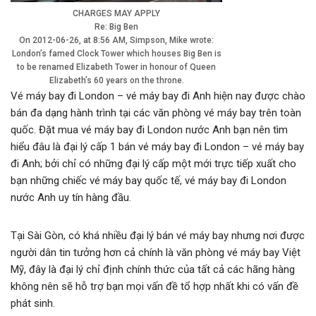
CHARGES MAY APPLY
Re: Big Ben
On 2012-06-26, at 8:56 AM, Simpson, Mike wrote:
London’s famed Clock Tower which houses Big Ben is
to be renamed Elizabeth Tower in honour of Queen
Elizabeth’s 60 years on the throne.
Vé máy bay đi London – vé máy bay đi Anh hiện nay được chào
bán đa dạng hành trình tại các văn phòng vé máy bay trên toàn
quốc. Đặt mua vé máy bay đi London nước Anh bạn nên tìm
hiểu đâu là đại lý cấp 1 bán vé máy bay đi London – vé máy bay
đi Anh; bởi chỉ có những đại lý cấp một mới trực tiếp xuất cho
bạn những chiếc vé máy bay quốc tế, vé máy bay đi London
nước Anh uy tín hàng đầu.
Tại Sài Gòn, có khá nhiều đại lý bán vé máy bay nhưng nơi được
người dân tin tưởng hơn cả chính là văn phòng vé máy bay Việt
Mỹ, đây là đại lý chỉ định chính thức của tất cả các hãng hàng
không nên sẽ hỗ trợ bạn mọi vấn đề tổ hợp nhất khi có vấn đề
phát sinh.