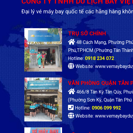
CÔNG TY TNHH DU LỊCH BAY VIỆ
Đại lý vé máy bay quốc tế các hãng hàng khô
TRỤ SỞ CHÍNH
48 Cách Mạng, Phường Phú 
Phú,TP.HCM
(Phường Tân Thành
Hotline:
0918 234 072
Website: www.vemaybaydu
VĂN PHÒNG QUẬN TÂN 
466/8 Tân Kỳ Tân Qúy, Phư
(Phường Sơn Kỳ, Quận Tân Phú 
Hotline:
0906 099 992
Website: www.vemaybaydu