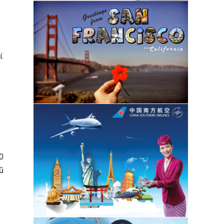
.
0
cũ