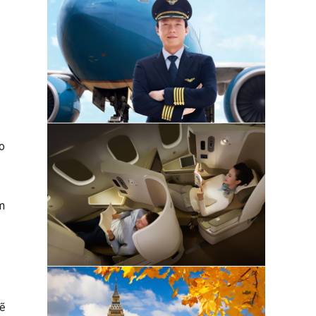
o
m
ẽ