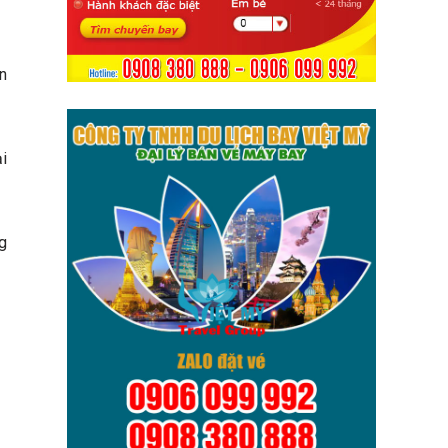
n
i
g