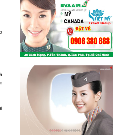
p
à
c
i