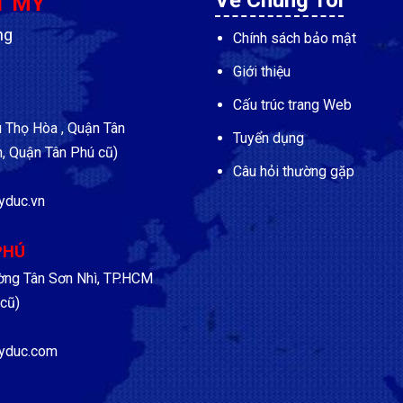
Về Chúng Tôi
T MỸ
ng
Chính sách bảo mật
Giới thiệu
Cấu trúc trang Web
Thọ Hòa , Quận Tân
Tuyển dụng
, Quận Tân Phú cũ)
Câu hỏi thường gặp
yduc.vn
PHÚ
ờng Tân Sơn Nhì, TP.HCM
cũ)
yduc.com