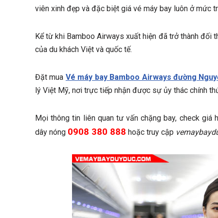
viên xinh đẹp và đặc biệt giá vé máy bay luôn ở mức tru
Kể từ khi Bamboo Airways xuất hiện đã trở thành đối t
của du khách Việt và quốc tế.
Đặt mua
Vé máy bay Bamboo Airways đường Nguyễ
lý Việt Mỹ, nơi trực tiếp nhận được sự ủy thác chính th
Mọi thông tin liên quan tư vấn chặng bay, check giá
0908 380 888
dây nóng
hoặc truy cập
vemaybayd