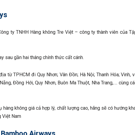
ays
ông ty TNHH Hàng không Tre Việt – công ty thành viên của Tậ
y sau gần hai tháng chính thức cất cánh.
địa từ TPHCM đi Quy Nhơn; Vân Đồn; Hà Nội; Thanh Hóa; Vinh, v
 Nẵng, Đồng Hới, Quy Nhơn, Buôn Ma Thuột, Nha Trang,…. cùng cá
ụ hàng không giá cả hợp lý, chất lượng cao, hãng sẽ có hướng kha
g Việt Nam
g Bamboo Airways