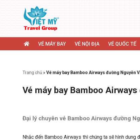
Chuyển
tới
nội
dung
VÉ MÁY BAY
VÉ NỘI ĐỊA
VÉ QUỐC TẾ
Trang chủ
»
Vé máy bay Bamboo Airways đường Nguyễn Vă
Vé máy bay Bamboo Airways 
Đại lý chuyên vé Bamboo Airways đường N
Nhắc đến Bamboo Airways thì chúng ta sẽ hình dung đế