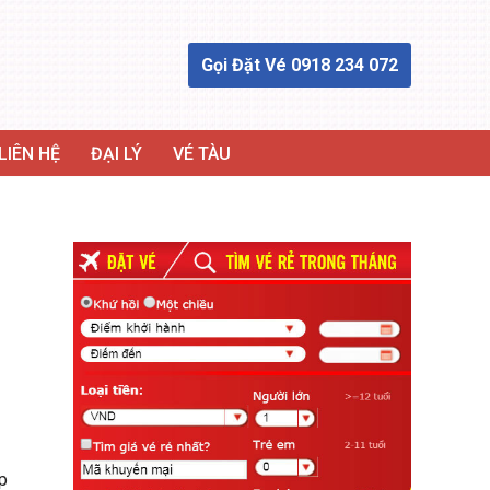
Gọi Đặt Vé 0918 234 072
LIÊN HỆ
ĐẠI LÝ
VÉ TÀU
p