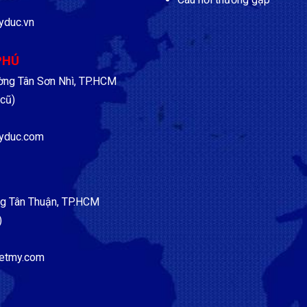
yduc.vn
PHÚ
ờng Tân Sơn Nhì, TP.HCM
cũ)
yduc.com
g Tân Thuận, TP.HCM
)
etmy.com