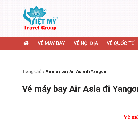
Chuyển
tới
nội
dung
VÉ MÁY BAY
VÉ NỘI ĐỊA
VÉ QUỐC TẾ
Trang chủ
»
Vé máy bay Air Asia đi Yangon
Vé máy bay Air Asia đi Yango
Vé má