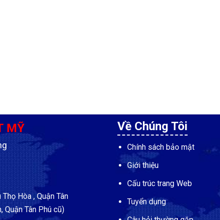
Về Chúng Tôi
T MỸ
ng
Chính sách bảo mật
Giới thiệu
Cấu trúc trang Web
Thọ Hòa , Quận Tân
Tuyển dụng
, Quận Tân Phú cũ)
Câu hỏi thường gặp