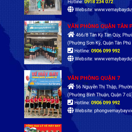
Hotline:
0918 234 072
Website: www.vemaybaydu
VĂN PHÒNG QUẬN TÂN 
466/8 Tân Kỳ Tân Qúy, Phư
(Phường Sơn Kỳ, Quận Tân Phú 
Hotline:
0906 099 992
Website: www.vemaybaydu
VĂN PHÒNG QUẬN 7
56 Nguyễn Thị Thập, Phườn
(Phường Bình Thuận, Quận 7 cũ
Hotline:
0906 099 992
Website: phongvemaybayvi