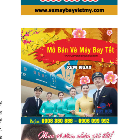
uý
ng
uý
ẻ,
ấm