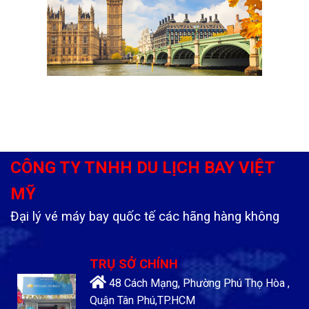
CÔNG TY TNHH DU LỊCH BAY VIỆT
MỸ
Đại lý vé máy bay quốc tế các hãng hàng không
TRỤ SỞ CHÍNH
48 Cách Mạng, Phường Phú Thọ Hòa ,
Quận Tân Phú,TP.HCM