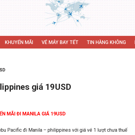
KHUYẾN MÃI
VÉ MÁY BAY TẾT
TIN HÀNG KHÔNG
USD
ilippines giá 19USD
ẾN MÃI ĐI MANILA GIÁ 19USD
bu Pacific đi Manila – philippines với giá vé 1 lượt chưa thuế