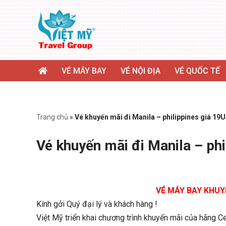
Chuyển
tới
nội
dung
VÉ MÁY BAY
VÉ NỘI ĐỊA
VÉ QUỐC TẾ
Trang chủ
»
Vé khuyến mãi đi Manila – philippines giá 19
Vé khuyến mãi đi Manila – ph
VÉ MÁY BAY KHUY
Kính gởi Quý đại lý và khách hàng !
Việt Mỹ triển khai chương trình khuyến mãi của hãng Ce