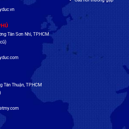
yduc.vn
PHÚ
ờng Tân Sơn Nhì, TP.HCM
cũ)
yduc.com
g Tân Thuận, TP.HCM
)
etmy.com