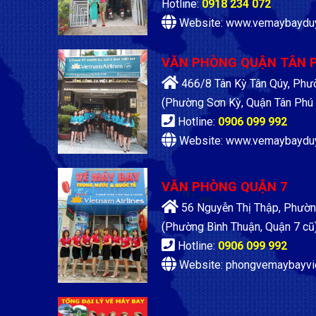
Hotline:
0918 234 072
Website: www.vemaybaydu
VĂN PHÒNG QUẬN TÂN 
466/8 Tân Kỳ Tân Qúy, Phư
(Phường Sơn Kỳ, Quận Tân Phú 
Hotline:
0906 099 992
Website: www.vemaybaydu
VĂN PHÒNG QUẬN 7
56 Nguyễn Thị Thập, Phườn
(Phường Bình Thuận, Quận 7 cũ
Hotline:
0906 099 992
Website: phongvemaybayvi