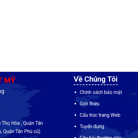
Về Chúng Tôi
T MỸ
ng
Chính sách bảo mật
Giới thiệu
Cấu trúc trang Web
Thọ Hòa , Quận Tân
Tuyển dụng
, Quận Tân Phú cũ)
Câu hỏi thường gặp