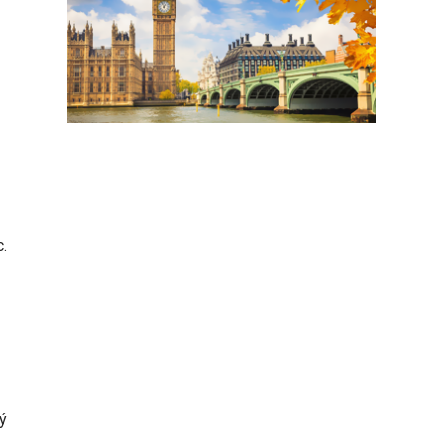
c.
lý