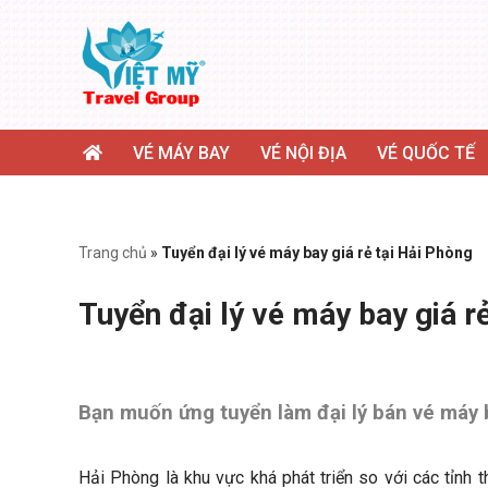
Chuyển
tới
nội
dung
VÉ MÁY BAY
VÉ NỘI ĐỊA
VÉ QUỐC TẾ
Trang chủ
»
Tuyển đại lý vé máy bay giá rẻ tại Hải Phòng
Tuyển đại lý vé máy bay giá r
Bạn muốn ứng tuyển làm đại lý bán vé máy b
Hải Phòng là khu vực khá phát triển so với các tỉnh 