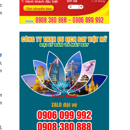
c
n
y
;
m
n
n
;