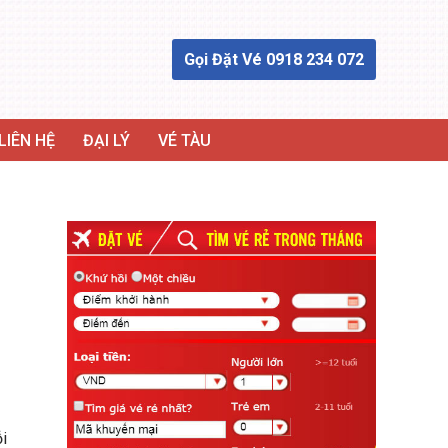
Gọi Đặt Vé 0918 234 072
LIÊN HỆ
ĐẠI LÝ
VÉ TÀU
i