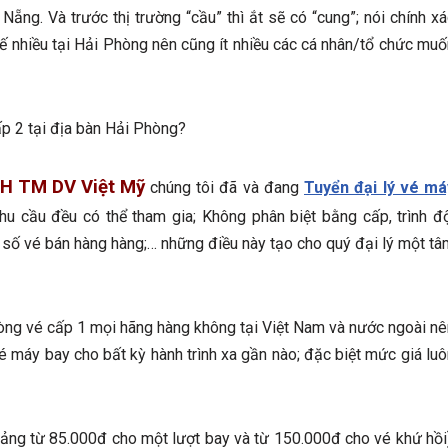
ẵng. Và trước thị trường “cầu” thì ắt sẽ có “cung”; nói chính xá
ế nhiều tại Hải Phòng nên cũng ít nhiều các cá nhân/tổ chức muố
ấp 2 tại địa bàn Hải Phòng?
H TM DV Việt Mỹ
chúng tôi đã và đang
Tuyển đại lý vé má
 nhu cầu đều có thể tham gia; Không phân biệt bằng cấp, trình độ
số vé bán hàng hàng;… những điều này tạo cho quý đại lý một tâ
hòng vé cấp 1 mọi hãng hàng không tại Việt Nam và nước ngoài nê
é máy bay cho bất kỳ hành trình xa gần nào; đặc biệt mức giá luô
ảng từ 85.000đ cho một lượt bay và từ 150.000đ cho vé khứ hồi)