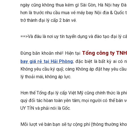
ngày cũng không thua kém gì Sài Gòn, Hà Nội hay Đà N
hơn là trước nhu cầu mua vé máy bay Nội địa & Quốc t
trở thành đại lý cấp 2 bán vé.
==>Và đâu là nơi uy tín tuyển dụng và đào tạo đại lý c
Tổng công ty TNH
Đừng băn khoăn nhé! Hiện tại
bay giá rẻ tại Hải Phòng
; đặc biệt là bất kỳ ai có
Không yêu cầu ký quỹ; càng Không áp đặt hay yêu cầu 
lý thoải mái, không áp lực.
Hơn thế Tổng đại lý cấp Việt Mỹ cũng chính thức là p
quý đối tác hòan toàn yên tâm; mọi người có thể bán v
UY TÍN và phải nói là Gốc.
Mỗi lượt vé bán bạn sẽ tự cộng phí (thông thường kho