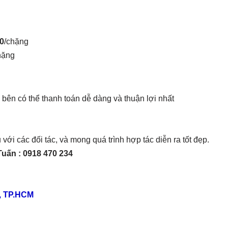
00
/chặng
hặng
i bên có thể thanh toán dễ dàng và thuận lợi nhất
ới các đối tác, và mong quá trình hợp tác diễn ra tốt đẹp.
Tuấn : 0918 470 234
, TP.HCM