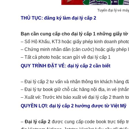
Tuyển đại lý vé má
THỦ TỤC: đăng ký làm đại lý cấp 2
Bạn cần cung cấp cho đại lý cấp 1 những giấy tờ
– Sổ Hộ Khẩu, KT3 hoặc giấy phép kinh doanh phot
– Chứng minh nhân dân (căn cước) hoặc giấy phép lá
– Tất cả photo hoặc scan gửi về đại lý cấp 1
QUY TRÌNH ĐẶT VÉ: đại lý cấp 2 cần biết
– Đại lý cấp 2 tư vấn và nhận thông tin khách hàng đ
– Đại lý tự book giữ chỗ các hãng nội địa, in vé (nhắ
– Xuất vé: Trước khi báo xuất vé đại lý cấp 2 thanh t
QUYỀN LỢI: đại lý cấp 2 hưởng được từ Việt Mỹ
–
Đại lý cấp 2
được cung cấp code book trực tiếp t