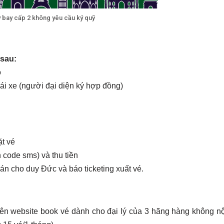
y bay cấp 2 không yêu cầu ký quỹ
 sau:
o
i xe (người đại diện ký hợp đồng)
ặt vé
n code sms) và thu tiền
oán cho duy Đức và báo ticketing xuất vé.
rên website book vé dành cho đại lý của 3 hãng hàng không nộ