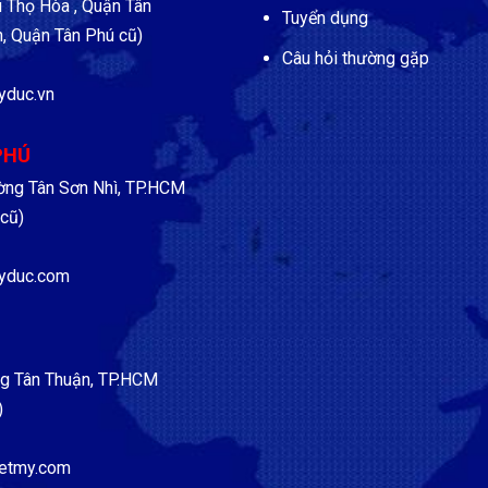
Thọ Hòa , Quận Tân
Tuyển dụng
, Quận Tân Phú cũ)
Câu hỏi thường gặp
yduc.vn
PHÚ
ờng Tân Sơn Nhì, TP.HCM
cũ)
yduc.com
g Tân Thuận, TP.HCM
)
etmy.com