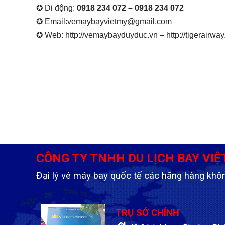
✪ Di động:
0918 234 072 – 0918 234 072
✪ Email:vemaybayvietmy@gmail.com
✪ Web: http://vemaybayduyduc.vn – http://tigerairway
CÔNG TY TNHH DU LỊCH BAY VIỆ
Đại lý vé máy bay quốc tế các hãng hàng khô
TRỤ SỞ CHÍNH