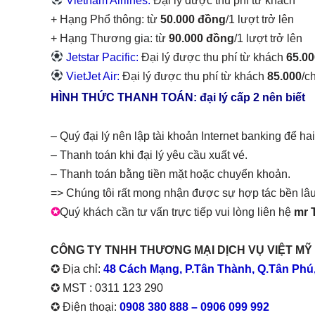
Vietnam Airlines:
Đại lý được thu phí từ khách
+ Hạng Phổ thông: từ
50.000 đồng
/1 lượt trở lên
+ Hạng Thương gia: từ
90.000 đồng
/1 lượt trở lên
Jetstar Pacific:
Đại lý được thu phí từ khách
65.0
VietJet Air:
Đại lý được thu phí từ khách
85.000
/c
HÌNH THỨC THANH TOÁN: đại lý cấp 2 nên biết
– Quý đại lý nên lập tài khoản Internet banking để ha
– Thanh toán khi đại lý yêu cầu xuất vé.
– Thanh toán bằng tiền mặt hoặc chuyển khoản.
=> Chúng tôi rất mong nhận được sự hợp tác bền lâu v
✪
Quý khách cần tư vấn trực tiếp vui lòng liên hệ
mr 
CÔNG TY TNHH THƯƠNG MẠI DỊCH VỤ VIỆT MỸ
✪ Địa chỉ:
48 Cách Mạng, P.Tân Thành, Q.Tân Phú
✪ MST : 0311 123 290
✪ Điện thoại:
0908 380 888 – 0906 099 992