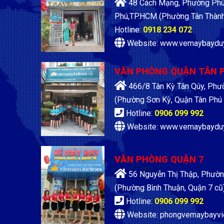
48 Cách Mạng, Phường Phú 
Phú,TP.HCM
(Phường Tân Thành
Hotline:
0918 234 072
Website: www.vemaybaydu
VĂN PHÒNG QUẬN TÂN 
466/8 Tân Kỳ Tân Qúy, Phư
(Phường Sơn Kỳ, Quận Tân Phú 
Hotline:
0906 099 992
Website: www.vemaybaydu
VĂN PHÒNG QUẬN 7
56 Nguyễn Thị Thập, Phườn
(Phường Bình Thuận, Quận 7 cũ
Hotline:
0906 099 992
Website: phongvemaybayvi