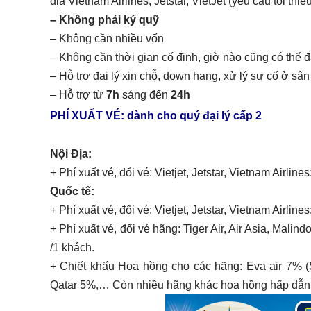
địa Vietnam Airlines, Jetstar, VietJet (yêu cầu tối thiể
– Không phải ký quỹ
– Không cần nhiều vốn
– Không cần thời gian cố định, giờ nào cũng có thể 
– Hỗ trợ đại lý xin chỗ, down hạng, xử lý sự cố ở sân b
– Hỗ trợ từ
7h
sáng đến
24h
PHÍ XUẤT VÉ: dành cho quý đại lý cấp 2
Nội Địa:
+ Phí xuất vé, đổi vé: Vietjet, Jetstar, Vietnam Airli
Quốc tế:
+ Phí xuất vé, đổi vé: Vietjet, Jetstar, Vietnam Airlines
+ Phí xuất vé, đổi vé hãng: Tiger Air, Air Asia, Malin
/1 khách.
+ Chiết khấu Hoa hồng cho các hãng: Eva air 7% (
Qatar 5%,… Còn nhiều hãng khác hoa hồng hấp dẫn