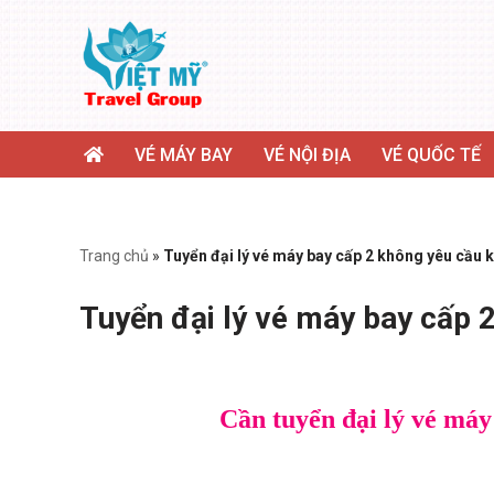
Chuyển
tới
nội
dung
VÉ MÁY BAY
VÉ NỘI ĐỊA
VÉ QUỐC TẾ
Trang chủ
»
Tuyển đại lý vé máy bay cấp 2 không yêu cầu 
Tuyển đại lý vé máy bay cấp 
Cần tuyển đại lý vé máy