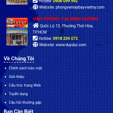
Hotline:
0906 099 992
Website: phongvemaybayvietmy.com
VĂN PHÒNG TẠI BÌNH DƯƠNG
Quốc Lộ 13, Phường Thới Hòa,
TP.HCM
Hotline:
0918 234 072
Website: www.duyduc.com
Về Chúng Tôi
Chính sách bảo mật
Giới thiệu
Cấu trúc trang Web
Tuyển dụng
Câu hỏi thường gặp
Bạn Cần Biết