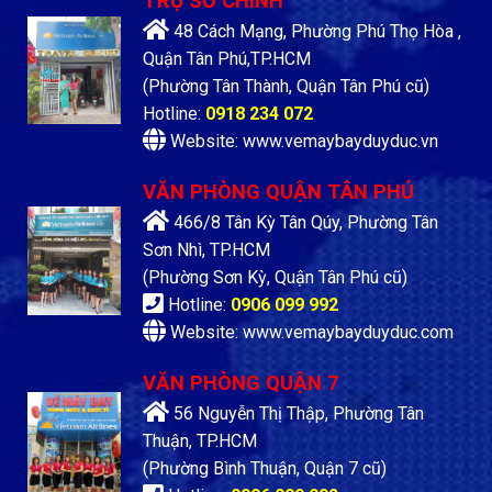
TRỤ SỞ CHÍNH
48 Cách Mạng, Phường Phú Thọ Hòa ,
Quận Tân Phú,TP.HCM
(Phường Tân Thành, Quận Tân Phú cũ)
Hotline:
0918 234 072
Website: www.vemaybayduyduc.vn
VĂN PHÒNG QUẬN TÂN PHÚ
466/8 Tân Kỳ Tân Qúy, Phường Tân
Sơn Nhì, TP.HCM
(Phường Sơn Kỳ, Quận Tân Phú cũ)
Hotline:
0906 099 992
Website: www.vemaybayduyduc.com
VĂN PHÒNG QUẬN 7
56 Nguyễn Thị Thập, Phường Tân
Thuận, TP.HCM
(Phường Bình Thuận, Quận 7 cũ)