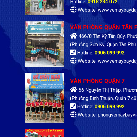
Hotline:
0918 234 072
Website: www.vemaybaydu
VĂN PHÒNG QUẬN TÂN 
466/8 Tân Kỳ Tân Qúy, Phư
(Phường Sơn Kỳ, Quận Tân Phú 
Hotline:
0906 099 992
Website: www.vemaybaydu
VĂN PHÒNG QUẬN 7
56 Nguyễn Thị Thập, Phườn
(Phường Bình Thuận, Quận 7 cũ
Hotline:
0906 099 992
Website: phongvemaybayvi