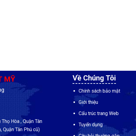
Về Chúng Tôi
T MỸ
ng
Chính sách bảo mật
Giới thiệu
Cấu trúc trang Web
Thọ Hòa , Quận Tân
Tuyển dụng
, Quận Tân Phú cũ)
Câu hỏi thường gặp