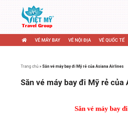
Chuyển
tới
nội
dung
VÉ MÁY BAY
VÉ NỘI ĐỊA
VÉ QUỐC TẾ
Trang chủ
»
Săn vé máy bay đi Mỹ rẻ của Asiana Airlines
Săn vé máy bay đi Mỹ rẻ của 
Săn vé máy bay đi