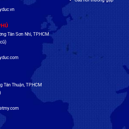
yduc.vn
PHÚ
ờng Tân Sơn Nhì, TP.HCM
cũ)
yduc.com
g Tân Thuận, TP.HCM
)
etmy.com