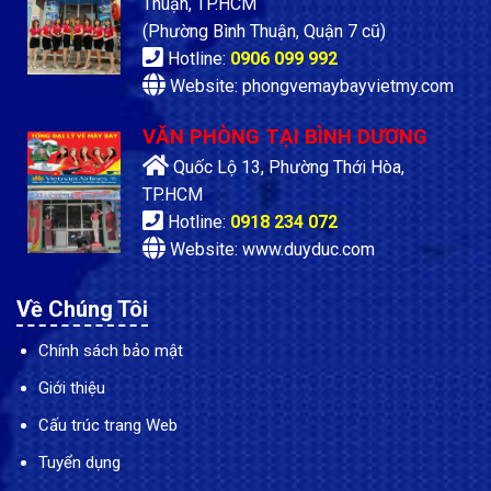
Thuận, TP.HCM
(Phường Bình Thuận, Quận 7 cũ)
Hotline:
0906 099 992
Website: phongvemaybayvietmy.com
VĂN PHÒNG TẠI BÌNH DƯƠNG
Quốc Lộ 13, Phường Thới Hòa,
TP.HCM
Hotline:
0918 234 072
Website: www.duyduc.com
Về Chúng Tôi
Chính sách bảo mật
Giới thiệu
Cấu trúc trang Web
Tuyển dụng