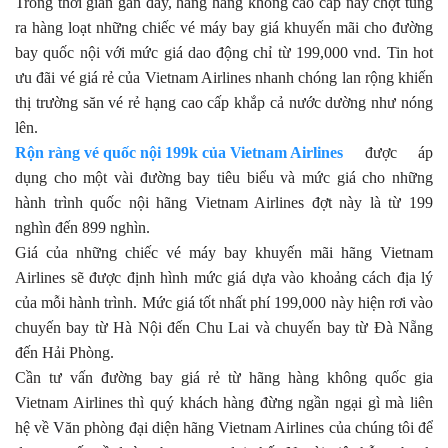
Trong thời gian gần đây, hãng hàng không cao cấp này chợt tung
ra hàng loạt những chiếc vé máy bay giá khuyến mãi cho đường
bay quốc nội với mức giá dao động chỉ từ 199,000 vnd. Tin hot
ưu đãi vé giá rẻ của Vietnam Airlines nhanh chóng lan rộng khiến
thị trường săn vé rẻ hạng cao cấp khắp cả nước dường như nóng
lên.
Rộn ràng vé quốc nội 199k của Vietnam Airlines
được áp
dụng cho một vài đường bay tiêu biểu và mức giá cho những
hành trình quốc nội hãng Vietnam Airlines đợt này là từ 199
nghìn đến 899 nghìn.
Giá của những chiếc vé máy bay khuyến mãi hãng Vietnam
Airlines sẽ được định hình mức giá dựa vào khoảng cách địa lý
của mỗi hành trình. Mức giá tốt nhất phí 199,000 này hiện rơi vào
chuyến bay từ Hà Nội đến Chu Lai và chuyến bay từ Đà Nẵng
đến Hải Phòng.
Cần tư vấn đường bay giá rẻ từ hãng hàng không quốc gia
Vietnam Airlines thì quý khách hàng đừng ngần ngại gì mà liên
hệ về Văn phòng đại diện hãng Vietnam Airlines của chúng tôi để