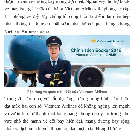
được tư vấn về đường bay mong đợi nhất. Ngoài việc hỗ trợ book
vé máy bay giá 199k của hãng Vietnam Airlines thì phòng vé cấp
1 – phòng vé Việt Mỹ chúng tôi cũng luôn là điểm đại diện tiếp
nhận thông tin khuyến mãi sớm nhất từ cơ quan hàng không
Vietnam Airlines đưa ra.
Rộn ràng vé quốc nội 199k của Vietnam Airlines
Trong 20 năm qua, với tốc độ tăng trưởng trung bình năm luôn
đạt mức hai con số, Vietnam Airlines đã không ngừng lớn mạnh
và vươn lên trở thành một hãng hàng không có uy tín trong khu
vực nhờ thế mạnh về đội bay hiện đại, mạng đường bay rộng
khắp và lịch nối chuyến thuận lợi, đặc biệt là tại Đông Dương.