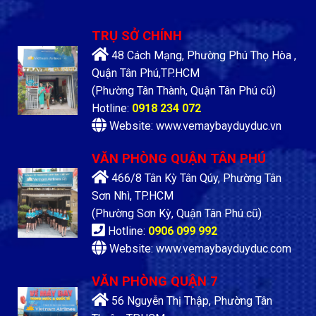
TRỤ SỞ CHÍNH
48 Cách Mạng, Phường Phú Thọ Hòa ,
Quận Tân Phú,TP.HCM
(Phường Tân Thành, Quận Tân Phú cũ)
Hotline:
0918 234 072
Website: www.vemaybayduyduc.vn
VĂN PHÒNG QUẬN TÂN PHÚ
466/8 Tân Kỳ Tân Qúy, Phường Tân
Sơn Nhì, TP.HCM
(Phường Sơn Kỳ, Quận Tân Phú cũ)
Hotline:
0906 099 992
Website: www.vemaybayduyduc.com
VĂN PHÒNG QUẬN 7
56 Nguyễn Thị Thập, Phường Tân