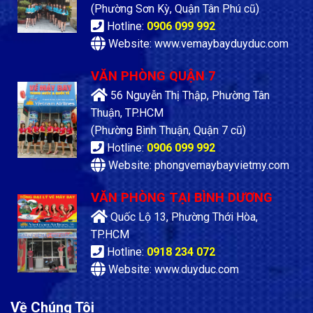
(Phường Sơn Kỳ, Quận Tân Phú cũ)
Hotline:
0906 099 992
Website: www.vemaybayduyduc.com
VĂN PHÒNG QUẬN 7
56 Nguyễn Thị Thập, Phường Tân
Thuận, TP.HCM
(Phường Bình Thuận, Quận 7 cũ)
Hotline:
0906 099 992
Website: phongvemaybayvietmy.com
VĂN PHÒNG TẠI BÌNH DƯƠNG
Quốc Lộ 13, Phường Thới Hòa,
TP.HCM
Hotline:
0918 234 072
Website: www.duyduc.com
Về Chúng Tôi