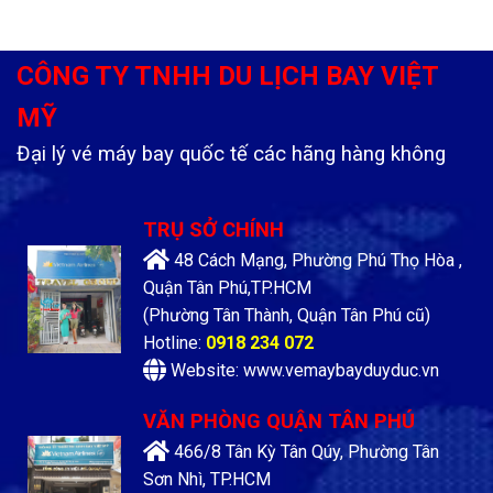
CÔNG TY TNHH DU LỊCH BAY VIỆT
MỸ
Đại lý vé máy bay quốc tế các hãng hàng không
TRỤ SỞ CHÍNH
48 Cách Mạng, Phường Phú Thọ Hòa ,
Quận Tân Phú,TP.HCM
(Phường Tân Thành, Quận Tân Phú cũ)
Hotline:
0918 234 072
Website: www.vemaybayduyduc.vn
VĂN PHÒNG QUẬN TÂN PHÚ
466/8 Tân Kỳ Tân Qúy, Phường Tân
Sơn Nhì, TP.HCM