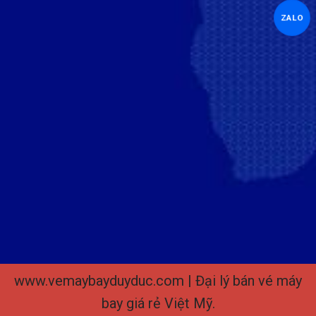
ZALO
www.vemaybayduyduc.com | Đại lý bán vé máy
bay giá rẻ Việt Mỹ.