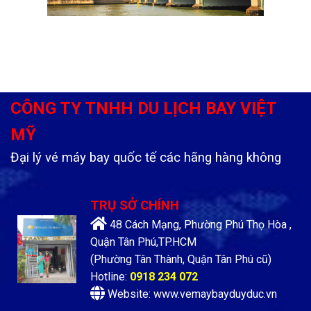
CÔNG TY TNHH DU LỊCH BAY VIỆT
MỸ
Đại lý vé máy bay quốc tế các hãng hàng không
TRỤ SỞ CHÍNH
48 Cách Mạng, Phường Phú Thọ Hòa ,
Quận Tân Phú,TP.HCM
(Phường Tân Thành, Quận Tân Phú cũ)
Hotline:
0918 234 072
Website: www.vemaybayduyduc.vn