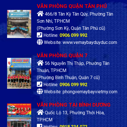
VĂN PHÒNG QUẬN TÂN PHÚ
466/8 Tân Kỳ Tân Qúy, Phường Tân
Sơn Nhì, TP.HCM
(Phường Sơn Kỳ, Quận Tân Phú cũ)
Hotline:
0906 099 992
Website: www.vemaybayduyduc.com
VĂN PHÒNG QUẬN 7
56 Nguyễn Thị Thập, Phường Tân
Thuận, TP.HCM
(Phường Bình Thuận, Quận 7 cũ)
Hotline:
0906 099 992
Website: phongvemaybayvietmy.com
VĂN PHÒNG TẠI BÌNH DƯƠNG
Quốc Lộ 13, Phường Thới Hòa,
TP.HCM
Hotline:
0918 234 072