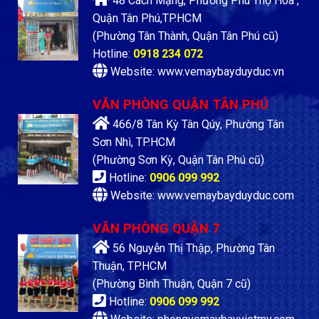
48 Cách Mạng, Phường Phú Thọ Hòa ,
Quận Tân Phú,TP.HCM
(Phường Tân Thành, Quận Tân Phú cũ)
Hotline:
0918 234 072
Website: www.vemaybayduyduc.vn
VĂN PHÒNG QUẬN TÂN PHÚ
466/8 Tân Kỳ Tân Qúy, Phường Tân
Sơn Nhì, TP.HCM
(Phường Sơn Kỳ, Quận Tân Phú cũ)
Hotline:
0906 099 992
Website: www.vemaybayduyduc.com
VĂN PHÒNG QUẬN 7
56 Nguyễn Thị Thập, Phường Tân
Thuận, TP.HCM
(Phường Bình Thuận, Quận 7 cũ)
Hotline:
0906 099 992