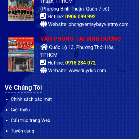
Thuận, TP.HCM
(Phường Bình Thuận, Quận 7 cũ)
Hotline:
0906 099 992
Website: phongvemaybayvietmy.com
VĂN PHÒNG TẠI BÌNH DƯƠNG
Quốc Lộ 13, Phường Thới Hòa,
TP.HCM
Hotline:
0918 234 072
Website: www.duyduc.com
Về Chúng Tôi
Chính sách bảo mật
Giới thiệu
Cấu trúc trang Web
Tuyển dụng