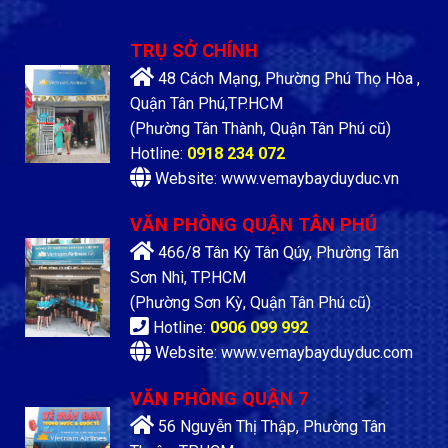
TRỤ SỞ CHÍNH
48 Cách Mạng, Phường Phú Thọ Hòa ,
Quận Tân Phú,TP.HCM
(Phường Tân Thành, Quận Tân Phú cũ)
Hotline:
0918 234 072
Website: www.vemaybayduyduc.vn
VĂN PHÒNG QUẬN TÂN PHÚ
466/8 Tân Kỳ Tân Qúy, Phường Tân
Sơn Nhì, TP.HCM
(Phường Sơn Kỳ, Quận Tân Phú cũ)
Hotline:
0906 099 992
Website: www.vemaybayduyduc.com
VĂN PHÒNG QUẬN 7
56 Nguyễn Thị Thập, Phường Tân