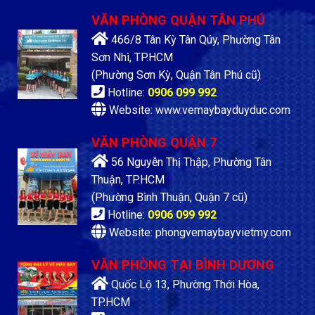
VĂN PHÒNG QUẬN TÂN PHÚ
466/8 Tân Kỳ Tân Qúy, Phường Tân
Sơn Nhì, TP.HCM
(Phường Sơn Kỳ, Quận Tân Phú cũ)
Hotline:
0906 099 992
Website: www.vemaybayduyduc.com
VĂN PHÒNG QUẬN 7
56 Nguyễn Thị Thập, Phường Tân
Thuận, TP.HCM
(Phường Bình Thuận, Quận 7 cũ)
Hotline:
0906 099 992
Website: phongvemaybayvietmy.com
VĂN PHÒNG TẠI BÌNH DƯƠNG
Quốc Lộ 13, Phường Thới Hòa,
TP.HCM