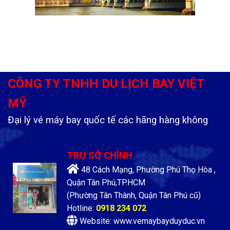
CÔNG TY TNHH DU LỊCH BAY VIỆT
MỸ
Đại lý vé máy bay quốc tế các hãng hàng không
TRỤ SỞ CHÍNH
48 Cách Mạng, Phường Phú Thọ Hòa ,
Quận Tân Phú,TP.HCM
(Phường Tân Thành, Quận Tân Phú cũ)
Hotline:
0918 234 072
Website: www.vemaybayduyduc.vn