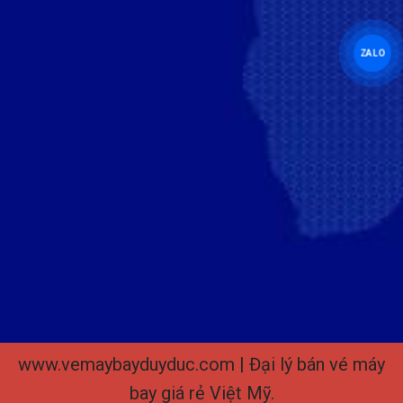
ZALO
www.vemaybayduyduc.com | Đại lý bán vé máy
bay giá rẻ Việt Mỹ.