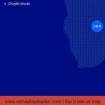
Chuyển khoản
ZALO
www.vemaybayduyduc.com | Đại lý bán vé máy