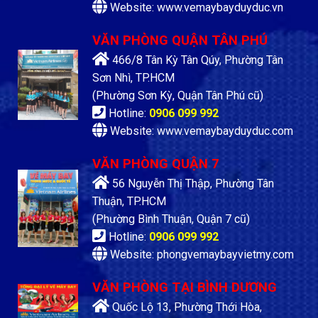
Website: www.vemaybayduyduc.vn
VĂN PHÒNG QUẬN TÂN PHÚ
466/8 Tân Kỳ Tân Qúy, Phường Tân
Sơn Nhì, TP.HCM
(Phường Sơn Kỳ, Quận Tân Phú cũ)
Hotline:
0906 099 992
Website: www.vemaybayduyduc.com
VĂN PHÒNG QUẬN 7
56 Nguyễn Thị Thập, Phường Tân
Thuận, TP.HCM
(Phường Bình Thuận, Quận 7 cũ)
Hotline:
0906 099 992
Website: phongvemaybayvietmy.com
VĂN PHÒNG TẠI BÌNH DƯƠNG
Quốc Lộ 13, Phường Thới Hòa,