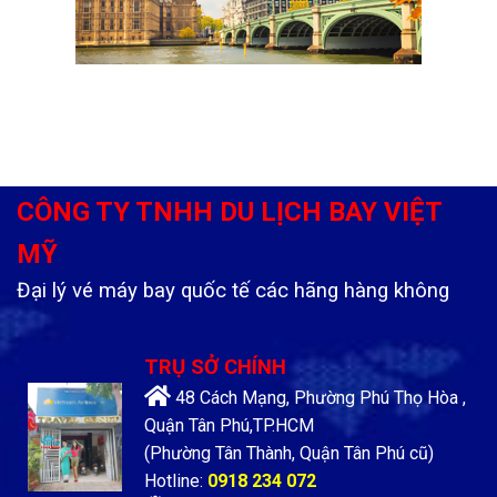
CÔNG TY TNHH DU LỊCH BAY VIỆT
MỸ
Đại lý vé máy bay quốc tế các hãng hàng không
TRỤ SỞ CHÍNH
48 Cách Mạng, Phường Phú Thọ Hòa ,
Quận Tân Phú,TP.HCM
(Phường Tân Thành, Quận Tân Phú cũ)
Hotline:
0918 234 072