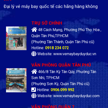
Đại lý vé máy bay quốc tế các hãng hàng không
TRỤ SỞ CHÍNH
48 Cách Mạng, Phường Phú Thọ Hòa ,
Quận Tân Phú,TP.HCM
(Phường Tân Thành, Quận Tân Phú cũ)
Hotline:
0918 234 072
Website: www.vemaybayduyduc.vn
VĂN PHÒNG QUẬN TÂN PHÚ
466/8 Tân Kỳ Tân Qúy, Phường Tân
Sơn Nhì, TP.HCM
(Phường Sơn Kỳ, Quận Tân Phú cũ)
Hotline:
0906 099 992
Website: www.vemaybayduyduc.com
VĂN PHÒNG QUẬN 7