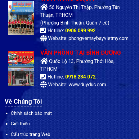
56 Nguyễn Thị Thập, Phường Tân
Thuận, TP.HCM
(Phường Bình Thuận, Quận 7 cũ)
Hotline:
0906 099 992
Website: phongvemaybayvietmy.com
VĂN PHÒNG TẠI BÌNH DƯƠNG
Quốc Lộ 13, Phường Thới Hòa,
TP.HCM
Hotline:
0918 234 072
Website: www.duyduc.com
Về Chúng Tôi
Chính sách bảo mật
Giới thiệu
Cấu trúc trang Web