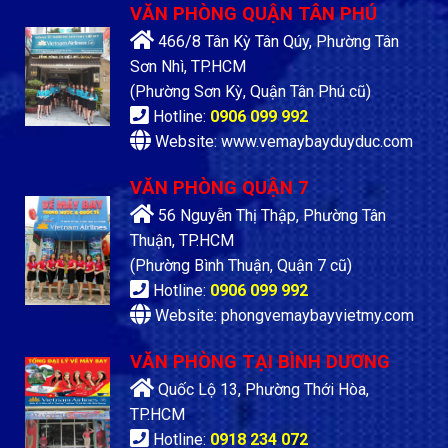
VĂN PHÒNG QUẬN TÂN PHÚ
466/8 Tân Kỳ Tân Qúy, Phường Tân
Sơn Nhì, TP.HCM
(Phường Sơn Kỳ, Quận Tân Phú cũ)
Hotline:
0906 099 992
Website: www.vemaybayduyduc.com
VĂN PHÒNG QUẬN 7
56 Nguyễn Thị Thập, Phường Tân
Thuận, TP.HCM
(Phường Bình Thuận, Quận 7 cũ)
Hotline:
0906 099 992
Website: phongvemaybayvietmy.com
VĂN PHÒNG TẠI BÌNH DƯƠNG
Quốc Lộ 13, Phường Thới Hòa,
TP.HCM
Hotline:
0918 234 072