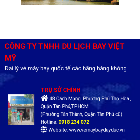
CÔNG TY TNHH DU LỊCH BAY VIỆT
MỸ
Đại lý vé máy bay quốc tế các hãng hàng không
TRỤ SỞ CHÍNH
48 Cách Mạng, Phường Phú Thọ Hòa ,
Quận Tân Phú,TP.HCM
(Phường Tân Thành, Quận Tân Phú cũ)
Hotline:
0918 234 072
Website: www.vemaybayduyduc.vn