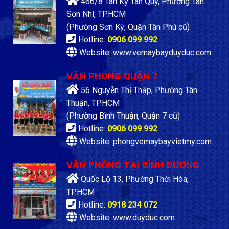
466/8 Tân Kỳ Tân Qúy, Phường Tân
Sơn Nhì, TP.HCM
(Phường Sơn Kỳ, Quận Tân Phú cũ)
Hotline:
0906 099 992
Website: www.vemaybayduyduc.com
VĂN PHÒNG QUẬN 7
56 Nguyễn Thị Thập, Phường Tân
Thuận, TP.HCM
(Phường Bình Thuận, Quận 7 cũ)
Hotline:
0906 099 992
Website: phongvemaybayvietmy.com
VĂN PHÒNG TẠI BÌNH DƯƠNG
Quốc Lộ 13, Phường Thới Hòa,
TP.HCM
Hotline:
0918 234 072
Website: www.duyduc.com