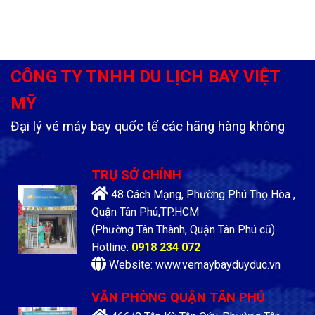
CÔNG TY TNHH DU LỊCH BAY VIỆT
MỸ
Đại lý vé máy bay quốc tế các hãng hàng không
TRỤ SỞ CHÍNH
48 Cách Mạng, Phường Phú Thọ Hòa ,
Quận Tân Phú,TP.HCM
(Phường Tân Thành, Quận Tân Phú cũ)
Hotline:
0918 234 072
Website: www.vemaybayduyduc.vn
VĂN PHÒNG QUẬN TÂN PHÚ