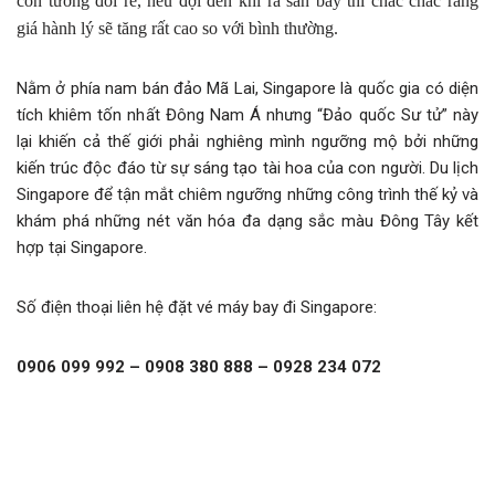
còn tương đối rẻ, nếu đợi đến khi ra sân bay thì chắc chắc rằng
giá hành lý sẽ tăng rất cao so với bình thường.
Nằm ở phía nam bán đảo Mã Lai, Singapore là quốc gia có diện
tích khiêm tốn nhất Đông Nam Á nhưng “Đảo quốc Sư tử” này
lại khiến cả thế giới phải nghiêng mình ngưỡng mộ bởi những
kiến trúc độc đáo từ sự sáng tạo tài hoa của con người. Du lịch
Singapore để tận mắt chiêm ngưỡng những công trình thế kỷ và
khám phá những nét văn hóa đa dạng sắc màu Đông Tây kết
hợp tại Singapore.
Số điện thoại liên hệ đặt vé máy bay đi Singapore:
0906 099 992 – 0908 380 888 – 0928 234 072