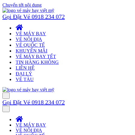
Chuyển tới nội dung
Gọi Đặt Vé 0918 234 072
VÉ MÁY BAY
VÉ NỘI ĐỊA
VÉ QUỐC TẾ
KHUYẾN MÃI
VÉ MÁY BAY TẾT
TIN HÀNG KHÔNG
LIÊN HỆ
ĐẠI LÝ
VÉ TÀU
Menu
Gọi Đặt Vé 0918 234 072
Menu
VÉ MÁY BAY
VÉ NỘI ĐỊA