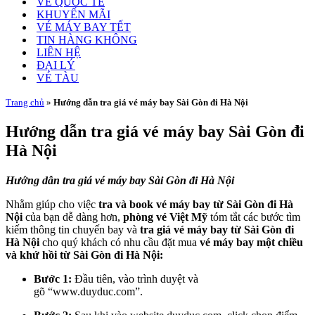
VÉ QUỐC TẾ
KHUYẾN MÃI
VÉ MÁY BAY TẾT
TIN HÀNG KHÔNG
LIÊN HỆ
ĐẠI LÝ
VÉ TÀU
Trang chủ
»
Hướng dẫn tra giá vé máy bay Sài Gòn đi Hà Nội
Hướng dẫn tra giá vé máy bay Sài Gòn đi
Hà Nội
Hướng dẫn tra giá vé máy bay Sài Gòn đi Hà Nội
Nhằm giúp cho việc
tra và book vé máy bay từ Sài Gòn đi Hà
Nội
của bạn dễ dàng hơn,
phòng vé Việt Mỹ
tóm tắt các bước tìm
kiếm thông tin chuyến bay và
tra giá vé máy bay từ Sài Gòn đi
Hà Nội
cho quý khách có nhu cầu đặt mua
vé máy bay một chiều
và khứ hồi từ Sài Gòn đi Hà Nội:
Bước 1:
Đầu tiên, vào trình duyệt và
gõ “www.duyduc.com”.