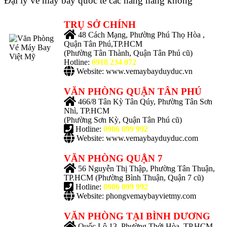
Đại lý vé máy bay quốc tế các hãng hàng không
TRỤ SỞ CHÍNH
48 Cách Mạng, Phường Phú Thọ Hòa ,
Quận Tân Phú,TP.HCM
(Phường Tân Thành, Quận Tân Phú cũ)
Hotline:
0918 234 072
Website: www.vemaybayduyduc.vn
VĂN PHÒNG QUẬN TÂN PHÚ
466/8 Tân Kỳ Tân Qúy, Phường Tân Sơn
Nhì, TP.HCM
(Phường Sơn Kỳ, Quận Tân Phú cũ)
Hotline:
0906 099 992
Website: www.vemaybayduyduc.com
VĂN PHÒNG QUẬN 7
56 Nguyễn Thị Thập, Phường Tân Thuận,
TP.HCM
(Phường Bình Thuận, Quận 7 cũ)
Hotline:
0906 099 992
Website: phongvemaybayvietmy.com
VĂN PHÒNG TẠI BÌNH DƯƠNG
Quốc Lộ 13, Phường Thới Hòa, TP.HCM