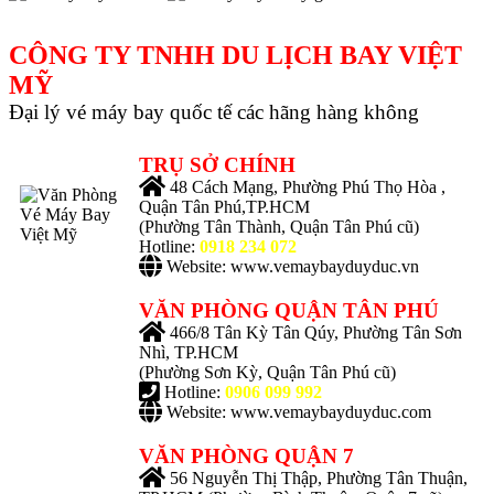
CÔNG TY TNHH DU LỊCH BAY VIỆT
MỸ
Đại lý vé máy bay quốc tế các hãng hàng không
TRỤ SỞ CHÍNH
48 Cách Mạng, Phường Phú Thọ Hòa ,
Quận Tân Phú,TP.HCM
(Phường Tân Thành, Quận Tân Phú cũ)
Hotline:
0918 234 072
Website: www.vemaybayduyduc.vn
VĂN PHÒNG QUẬN TÂN PHÚ
466/8 Tân Kỳ Tân Qúy, Phường Tân Sơn
Nhì, TP.HCM
(Phường Sơn Kỳ, Quận Tân Phú cũ)
Hotline:
0906 099 992
Website: www.vemaybayduyduc.com
VĂN PHÒNG QUẬN 7
56 Nguyễn Thị Thập, Phường Tân Thuận,