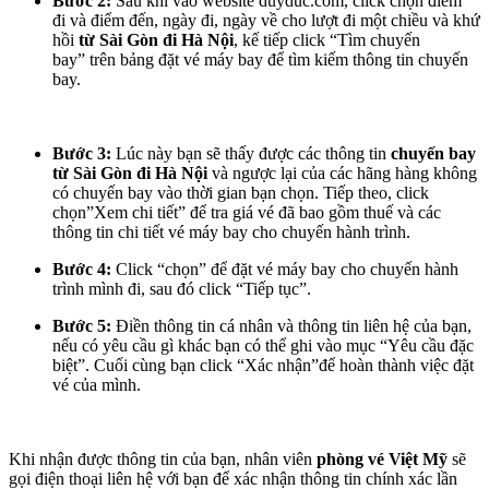
Bước 2:
Sau khi vào website duyduc.com, click chọn điểm
đi và điểm đến, ngày đi, ngày về cho lượt đi một chiều và khứ
hồi
từ Sài Gòn đi Hà Nội
, kế tiếp click “Tìm chuyến
bay” trên bảng đặt vé máy bay để tìm kiếm thông tin chuyến
bay.
Bước 3:
Lúc này bạn sẽ thấy được các thông tin
chuyến bay
từ Sài Gòn đi Hà Nội
và ngược lại của các hãng hàng không
có chuyến bay vào thời gian bạn chọn. Tiếp theo, click
chọn”Xem chi tiết” để tra giá vé đã bao gồm thuế và các
thông tin chi tiết vé máy bay cho chuyến hành trình.
Bước 4:
Click “chọn” để đặt vé máy bay cho chuyến hành
trình mình đi, sau đó click “Tiếp tục”.
Bước 5:
Điền thông tin cá nhân và thông tin liên hệ của bạn,
nếu có yêu cầu gì khác bạn có thể ghi vào mục “Yêu cầu đặc
biệt”. Cuối cùng bạn click “Xác nhận”để hoàn thành việc đặt
vé của mình.
Khi nhận được thông tin của bạn, nhân viên
phòng vé Việt Mỹ
sẽ
gọi điện thoại liên hệ với bạn để xác nhận thông tin chính xác lần