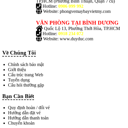
TP.HCM
(Phường Bình Thuận, Quận 7 cũ)
Hotline:
0906 099 992
Website: phongvemaybayvietmy.com
VĂN PHÒNG TẠI BÌNH DƯƠNG
Quốc Lộ 13, Phường Thới Hòa, TP.HCM
Hotline:
0918 234 072
Website: www.duyduc.com
Về Chúng Tôi
Chính sách bảo mật
Giới thiệu
Cấu trúc trang Web
Tuyển dụng
Câu hỏi thường gặp
Bạn Cần Biết
Quy định hoàn / đổi vé
Hướng dẫn đặt vé
Hướng dẫn thanh toán
Chuyển khoản