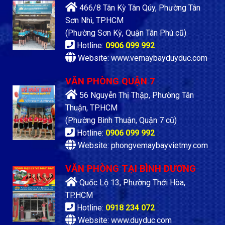
466/8 Tân Kỳ Tân Qúy, Phường Tân
Sơn Nhì, TP.HCM
(Phường Sơn Kỳ, Quận Tân Phú cũ)
Hotline:
0906 099 992
Website: www.vemaybayduyduc.com
VĂN PHÒNG QUẬN 7
56 Nguyễn Thị Thập, Phường Tân
Thuận, TP.HCM
(Phường Bình Thuận, Quận 7 cũ)
Hotline:
0906 099 992
Website: phongvemaybayvietmy.com
VĂN PHÒNG TẠI BÌNH DƯƠNG
Quốc Lộ 13, Phường Thới Hòa,
TP.HCM
Hotline:
0918 234 072
Website: www.duyduc.com