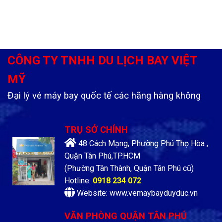
CÔNG TY TNHH DU LỊCH BAY VIỆT
MỸ
Đại lý vé máy bay quốc tế các hãng hàng không
TRỤ SỞ CHÍNH
48 Cách Mạng, Phường Phú Thọ Hòa ,
Quận Tân Phú,TP.HCM
(Phường Tân Thành, Quận Tân Phú cũ)
Hotline:
0918 234 072
Website: www.vemaybayduyduc.vn
VĂN PHÒNG QUẬN TÂN PHÚ