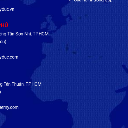
yduc.vn
PHÚ
ờng Tân Sơn Nhì, TP.HCM
cũ)
yduc.com
g Tân Thuận, TP.HCM
)
etmy.com