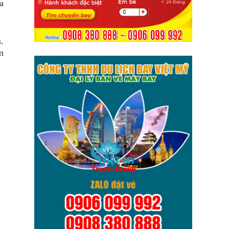
a
.
m