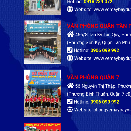
Hotline:
0918 234 072
Website: www.vemaybaydu
VĂN PHÒNG QUẬN TÂN 
466/8 Tân Kỳ Tân Qúy, Phư
(Phường Sơn Kỳ, Quận Tân Phú 
Hotline:
0906 099 992
Website: www.vemaybaydu
VĂN PHÒNG QUẬN 7
56 Nguyễn Thị Thập, Phườn
(Phường Bình Thuận, Quận 7 cũ
Hotline:
0906 099 992
Website: phongvemaybayvi