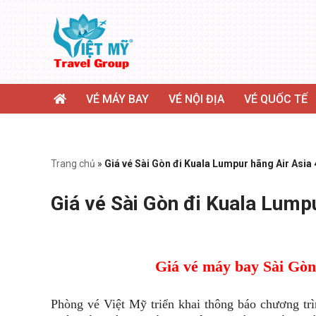
Chuyển
tới
nội
dung
VÉ MÁY BAY
VÉ NỘI ĐỊA
VÉ QUỐC TẾ
Trang chủ
»
Giá vé Sài Gòn đi Kuala Lumpur hãng Air Asia
Giá vé Sài Gòn đi Kuala Lump
Giá vé máy bay Sài Gòn
Phòng vé Việt Mỹ triển khai thông báo chương tr