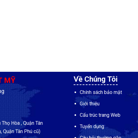
Về Chúng Tôi
T MỸ
ng
Chính sách bảo mật
Giới thiệu
Cấu trúc trang Web
Thọ Hòa , Quận Tân
Tuyển dụng
, Quận Tân Phú cũ)
Câu hỏi thường gặp